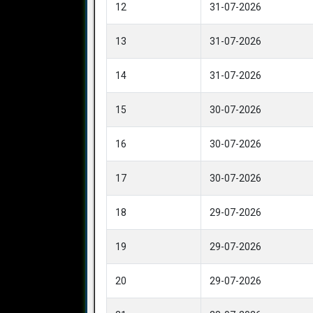
12
31-07-2026
13
31-07-2026
14
31-07-2026
15
30-07-2026
16
30-07-2026
17
30-07-2026
18
29-07-2026
19
29-07-2026
20
29-07-2026