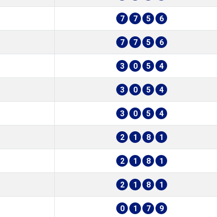
7
7
5
6
7
7
5
6
3
0
5
4
3
0
5
4
3
0
5
4
2
1
8
1
2
1
8
1
2
1
8
1
0
1
7
9