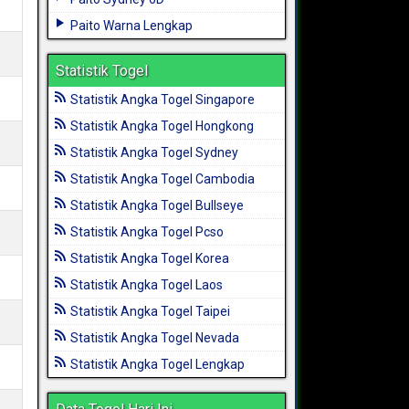
Paito Warna Lengkap
Statistik Togel
Statistik Angka Togel Singapore
Statistik Angka Togel Hongkong
Statistik Angka Togel Sydney
Statistik Angka Togel Cambodia
Statistik Angka Togel Bullseye
Statistik Angka Togel Pcso
Statistik Angka Togel Korea
Statistik Angka Togel Laos
Statistik Angka Togel Taipei
Statistik Angka Togel Nevada
Statistik Angka Togel Lengkap