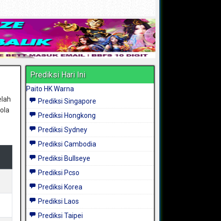
Prediksi Hari Ini
Paito HK Warna
elah
Prediksi Singapore
ola
Prediksi Hongkong
Prediksi Sydney
Prediksi Cambodia
Prediksi Bullseye
Prediksi Pcso
Prediksi Korea
Prediksi Laos
Prediksi Taipei