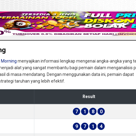
ng
u Morning
menyajikan informasi lengkap mengenai angka-angka yang t
 menjadi alat yang sangat membantu bagi pemain dalam menganalisis p
sil di masa mendatang. Dengan menggunakan data ini, pemain dapat
rategi taruhan yang lebih efektif.
Result
7
1
8
0
9
7
1
4