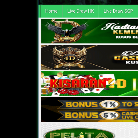
Home
Live Draw HK
Live Draw SGP