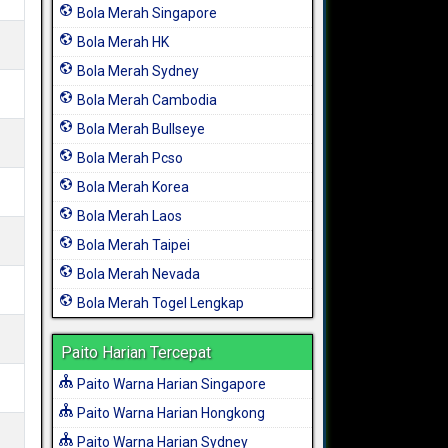
Bola Merah Singapore
Bola Merah HK
Bola Merah Sydney
Bola Merah Cambodia
Bola Merah Bullseye
Bola Merah Pcso
Bola Merah Korea
Bola Merah Laos
Bola Merah Taipei
Bola Merah Nevada
Bola Merah Togel Lengkap
Paito Harian Tercepat
Paito Warna Harian Singapore
Paito Warna Harian Hongkong
Paito Warna Harian Sydney