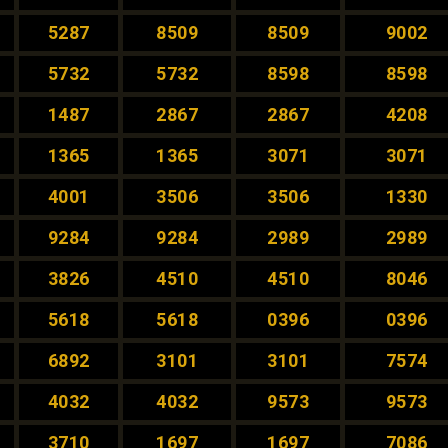
5287
8509
8509
9002
5732
5732
8598
8598
1487
2867
2867
4208
1365
1365
3071
3071
4001
3506
3506
1330
9284
9284
2989
2989
3826
4510
4510
8046
5618
5618
0396
0396
6892
3101
3101
7574
4032
4032
9573
9573
3710
1697
1697
7086