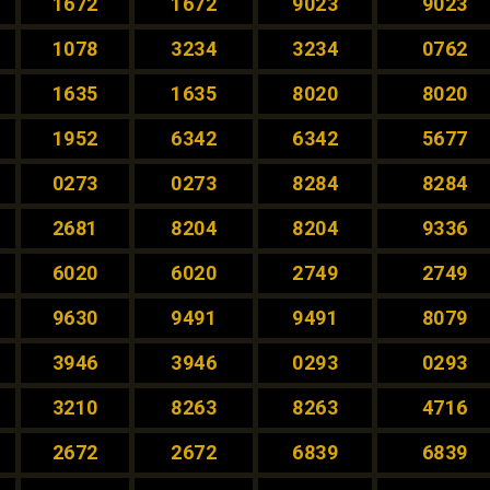
1672
1672
9023
9023
1078
3234
3234
0762
1635
1635
8020
8020
1952
6342
6342
5677
0273
0273
8284
8284
2681
8204
8204
9336
6020
6020
2749
2749
9630
9491
9491
8079
3946
3946
0293
0293
3210
8263
8263
4716
2672
2672
6839
6839