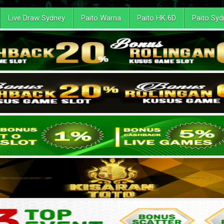
Live Draw Sydney
Paito Warna
Paito HK 6D
Paito Syd