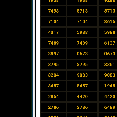
1938
1938
9286
7498
8713
8713
7104
7104
3615
4017
5988
5988
7489
7489
6137
3897
0673
0673
8795
8795
8361
8204
9083
9083
8457
8457
1948
2854
4420
4420
2786
2786
6489