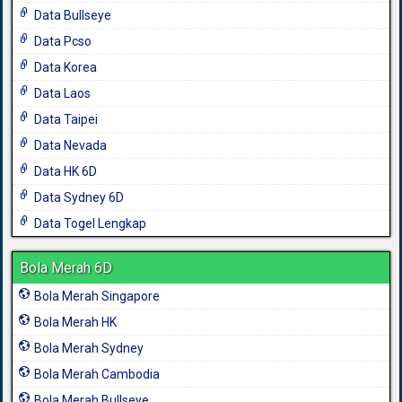
Data Bullseye
Data Pcso
Data Korea
Data Laos
Data Taipei
Data Nevada
Data HK 6D
Data Sydney 6D
Data Togel Lengkap
Bola Merah 6D
Bola Merah Singapore
Bola Merah HK
Bola Merah Sydney
Bola Merah Cambodia
Bola Merah Bullseye