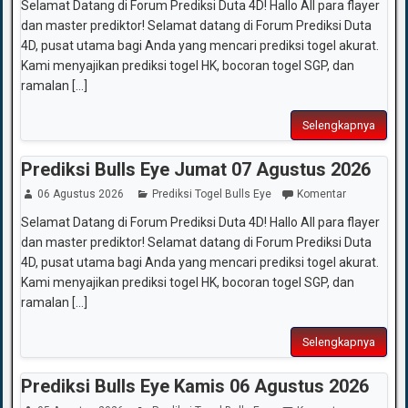
Selamat Datang di Forum Prediksi Duta 4D! Hallo All para flayer
dan master prediktor! Selamat datang di Forum Prediksi Duta
4D, pusat utama bagi Anda yang mencari prediksi togel akurat.
Kami menyajikan prediksi togel HK, bocoran togel SGP, dan
ramalan [...]
Selengkapnya
Prediksi Bulls Eye Jumat 07 Agustus 2026
06 Agustus 2026
Prediksi Togel Bulls Eye
Komentar
Selamat Datang di Forum Prediksi Duta 4D! Hallo All para flayer
dan master prediktor! Selamat datang di Forum Prediksi Duta
4D, pusat utama bagi Anda yang mencari prediksi togel akurat.
Kami menyajikan prediksi togel HK, bocoran togel SGP, dan
ramalan [...]
Selengkapnya
Prediksi Bulls Eye Kamis 06 Agustus 2026