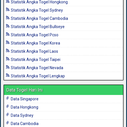
Statistik Angka Togel Hongkong
Statistik Angka Togel Sydney
Statistik Angka Togel Cambodia
Statistik Angka Togel Bullseye
Statistik Angka Togel Pcso
Statistik Angka Togel Korea
Statistik Angka Togel Laos
Statistik Angka Togel Taipei
Statistik Angka Togel Nevada
Statistik Angka Togel Lengkap
Data Togel Hari Ini
Data Singapore
Data Hongkong
Data Sydney
Data Cambodia