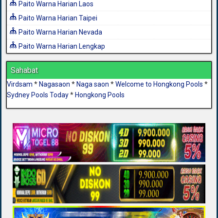
Paito Warna Harian Laos
Paito Warna Harian Taipei
Paito Warna Harian Nevada
Paito Warna Harian Lengkap
Sahabat
Virdsam
*
Nagasaon
*
Naga saon
*
Welcome to Hongkong Pools
*
Sydney Pools Today
*
Hongkong Pools