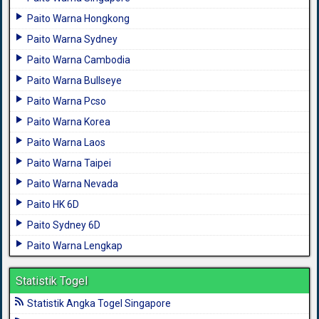
Paito Warna Hongkong
Paito Warna Sydney
Paito Warna Cambodia
Paito Warna Bullseye
Paito Warna Pcso
Paito Warna Korea
Paito Warna Laos
Paito Warna Taipei
Paito Warna Nevada
Paito HK 6D
Paito Sydney 6D
Paito Warna Lengkap
Statistik Togel
Statistik Angka Togel Singapore