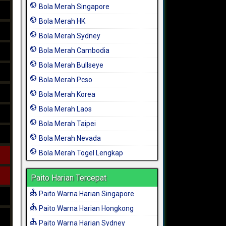
Bola Merah Singapore
Bola Merah HK
Bola Merah Sydney
Bola Merah Cambodia
Bola Merah Bullseye
Bola Merah Pcso
Bola Merah Korea
Bola Merah Laos
Bola Merah Taipei
Bola Merah Nevada
Bola Merah Togel Lengkap
Paito Harian Tercepat
Paito Warna Harian Singapore
Paito Warna Harian Hongkong
Paito Warna Harian Sydney