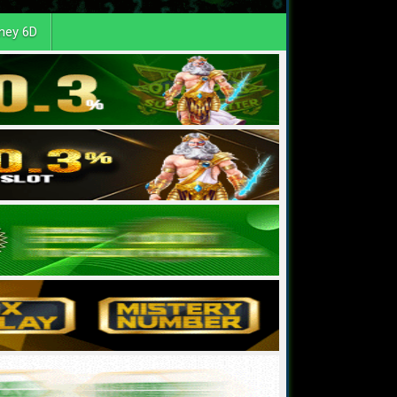
ney 6D