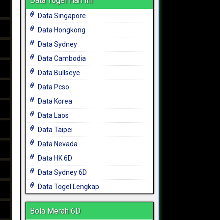
Data Togel Hari Ini
Data Singapore
Data Hongkong
Data Sydney
Data Cambodia
Data Bullseye
Data Pcso
Data Korea
Data Laos
Data Taipei
Data Nevada
Data HK 6D
Data Sydney 6D
Data Togel Lengkap
Bola Merah 6D