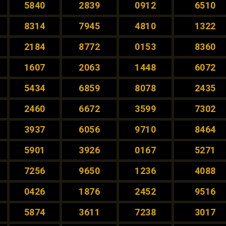
5840
2839
0912
6510
8314
7945
4810
1322
2184
8772
0153
8360
1607
2063
1448
6072
5434
6859
8078
2435
2460
6672
3599
7302
3937
6056
9710
8464
5901
3926
0167
5271
7256
9650
1236
4088
0426
1876
2452
9516
5874
3611
7238
3017