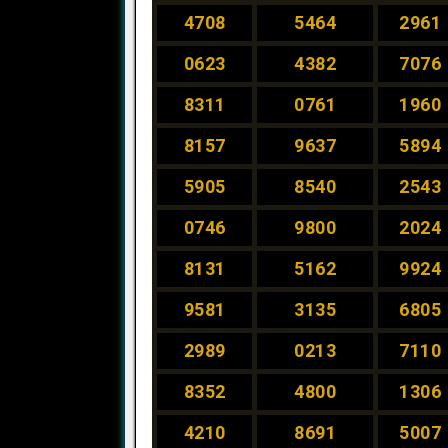
4708
5464
2961
0623
4382
7076
8311
0761
1960
8157
9637
5894
5905
8540
2543
0746
9800
2024
8131
5162
9924
9581
3135
6805
2989
0213
7110
8352
4800
1306
4210
8691
5007