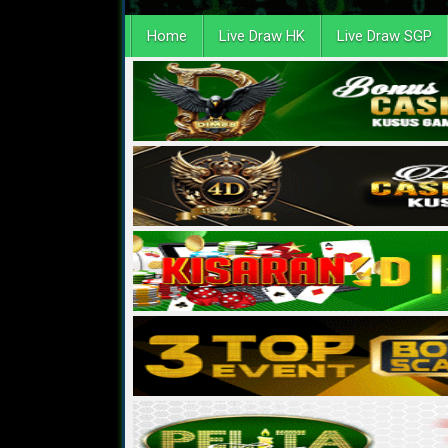
Home
Live Draw HK
Live Draw SGP