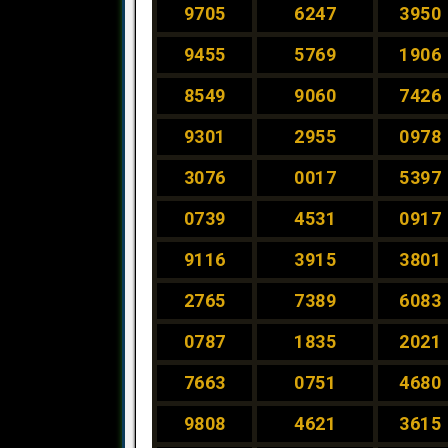
9705
6247
3950
9455
5769
1906
8549
9060
7426
9301
2955
0978
3076
0017
5397
0739
4531
0917
9116
3915
3801
2765
7389
6083
0787
1835
2021
7663
0751
4680
9808
4621
3615