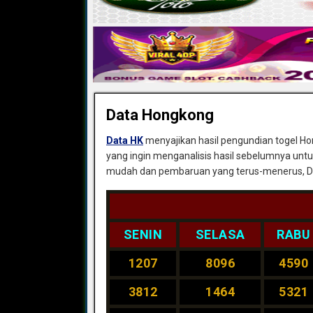
Data Hongkong
Data HK
menyajikan hasil pengundian togel H
yang ingin menganalisis hasil sebelumnya unt
mudah dan pembaruan yang terus-menerus, Da
SENIN
SELASA
RABU
1207
8096
4590
3812
1464
5321