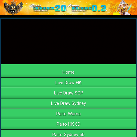
Home
Live Draw HK
Live Draw SGP
Live Draw Sydney
Paito Warna
Paito HK 6D
Paito Sydney 6D