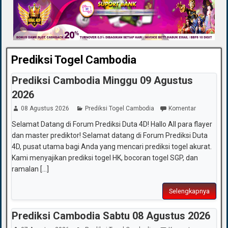
Prediksi Togel Cambodia
Prediksi Cambodia Minggu 09 Agustus
2026
08 Agustus 2026
Prediksi Togel Cambodia
Komentar
Selamat Datang di Forum Prediksi Duta 4D! Hallo All para flayer
dan master prediktor! Selamat datang di Forum Prediksi Duta
4D, pusat utama bagi Anda yang mencari prediksi togel akurat.
Kami menyajikan prediksi togel HK, bocoran togel SGP, dan
ramalan [...]
Selengkapnya
Prediksi Cambodia Sabtu 08 Agustus 2026