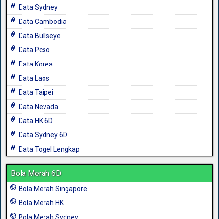
Data Sydney
Data Cambodia
Data Bullseye
Data Pcso
Data Korea
Data Laos
Data Taipei
Data Nevada
Data HK 6D
Data Sydney 6D
Data Togel Lengkap
Bola Merah 6D
Bola Merah Singapore
Bola Merah HK
Bola Merah Sydney