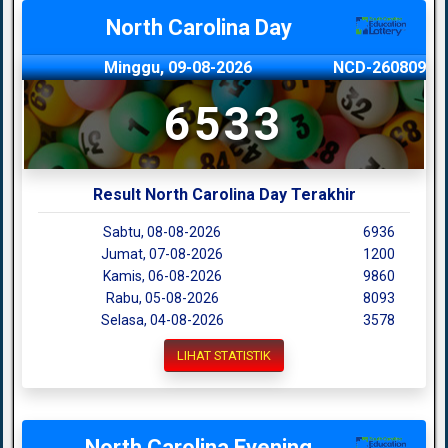
North Carolina Day
Minggu, 09-08-2026
NCD-260809
6533
Result North Carolina Day Terakhir
Sabtu, 08-08-2026
6936
Jumat, 07-08-2026
1200
Kamis, 06-08-2026
9860
Rabu, 05-08-2026
8093
Selasa, 04-08-2026
3578
LIHAT STATISTIK
North Carolina Evening