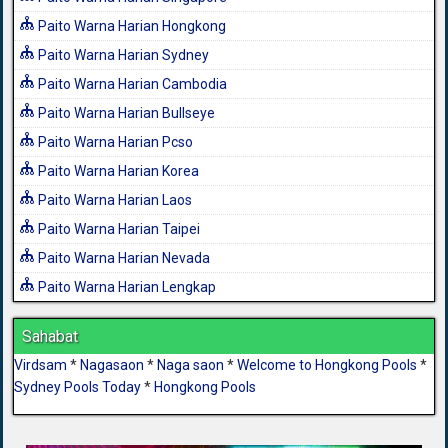
Paito Warna Harian Hongkong
Paito Warna Harian Sydney
Paito Warna Harian Cambodia
Paito Warna Harian Bullseye
Paito Warna Harian Pcso
Paito Warna Harian Korea
Paito Warna Harian Laos
Paito Warna Harian Taipei
Paito Warna Harian Nevada
Paito Warna Harian Lengkap
Sahabat
Virdsam
*
Nagasaon
*
Naga saon
*
Welcome to Hongkong Pools
*
Sydney Pools Today
*
Hongkong Pools