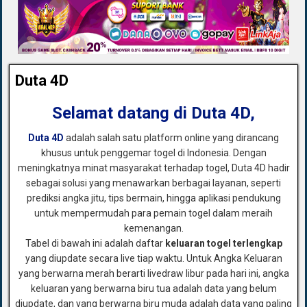
Duta 4D
Selamat datang di
Duta 4D
,
Duta 4D
adalah salah satu platform online yang dirancang
khusus untuk penggemar togel di Indonesia. Dengan
meningkatnya minat masyarakat terhadap togel, Duta 4D hadir
sebagai solusi yang menawarkan berbagai layanan, seperti
prediksi angka jitu, tips bermain, hingga aplikasi pendukung
untuk mempermudah para pemain togel dalam meraih
kemenangan.
Tabel di bawah ini adalah daftar
keluaran togel terlengkap
yang diupdate secara live tiap waktu. Untuk Angka Keluaran
yang berwarna merah berarti livedraw libur pada hari ini, angka
keluaran yang berwarna biru tua adalah data yang belum
diupdate, dan yang berwarna biru muda adalah data yang paling