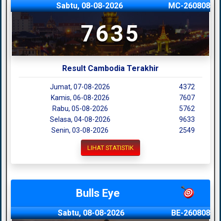
Sabtu, 08-08-2026
MC-260808
7635
Result Cambodia Terakhir
Jumat, 07-08-2026
4372
Kamis, 06-08-2026
7607
Rabu, 05-08-2026
5762
Selasa, 04-08-2026
9633
Senin, 03-08-2026
2549
LIHAT STATISTIK
Bulls Eye
Sabtu, 08-08-2026
BE-260808