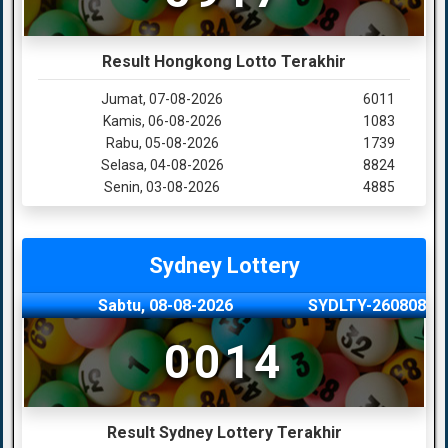
Result Hongkong Lotto Terakhir
Jumat, 07-08-2026
6011
Kamis, 06-08-2026
1083
Rabu, 05-08-2026
1739
Selasa, 04-08-2026
8824
Senin, 03-08-2026
4885
Sydney Lottery
Sabtu, 08-08-2026
SYDLTY-260808
0014
Result Sydney Lottery Terakhir