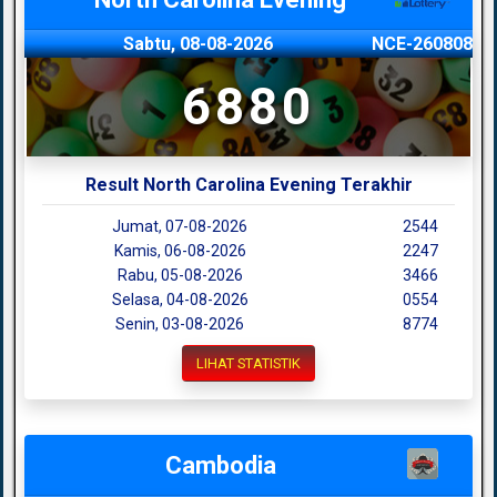
Sabtu, 08-08-2026
NCE-260808
6880
Result North Carolina Evening Terakhir
Jumat, 07-08-2026
2544
Kamis, 06-08-2026
2247
Rabu, 05-08-2026
3466
Selasa, 04-08-2026
0554
Senin, 03-08-2026
8774
LIHAT STATISTIK
Cambodia