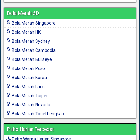
Bola Merah 6D
Bola Merah Singapore
Bola Merah HK
Bola Merah Sydney
Bola Merah Cambodia
Bola Merah Bullseye
Bola Merah Pcso
Bola Merah Korea
Bola Merah Laos
Bola Merah Taipei
Bola Merah Nevada
Bola Merah Togel Lengkap
Paito Harian Tercepat
Paito Warna Harian Singapore