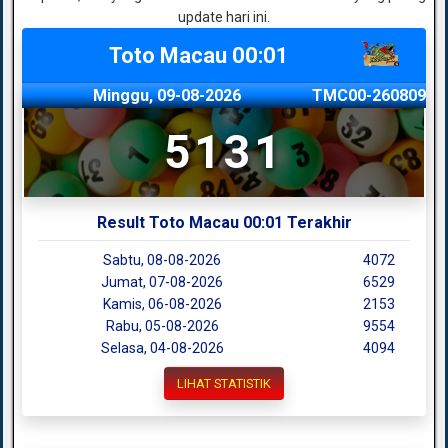
update hari ini.
Toto Macau 00:01
Minggu, 09-08-2026
TMC00-260809
5131
Result Toto Macau 00:01 Terakhir
Sabtu, 08-08-2026
4072
Jumat, 07-08-2026
6529
Kamis, 06-08-2026
2153
Rabu, 05-08-2026
9554
Selasa, 04-08-2026
4094
LIHAT STATISTIK