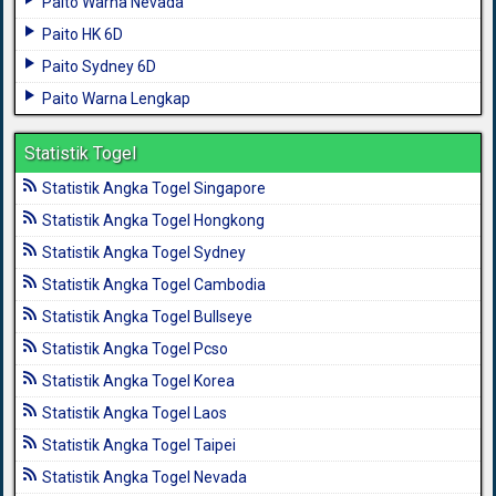
Paito Warna Nevada
Paito HK 6D
Paito Sydney 6D
Paito Warna Lengkap
Statistik Togel
Statistik Angka Togel Singapore
Statistik Angka Togel Hongkong
Statistik Angka Togel Sydney
Statistik Angka Togel Cambodia
Statistik Angka Togel Bullseye
Statistik Angka Togel Pcso
Statistik Angka Togel Korea
Statistik Angka Togel Laos
Statistik Angka Togel Taipei
Statistik Angka Togel Nevada