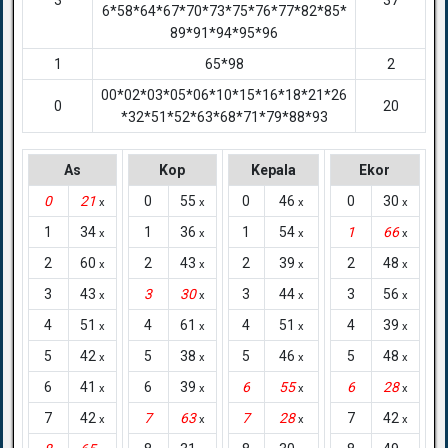
3
37
6*58*64*67*70*73*75*76*77*82*85*
89*91*94*95*96
1
65*98
2
00*02*03*05*06*10*15*16*18*21*26
0
20
*32*51*52*63*68*71*79*88*93
As
Kop
Kepala
Ekor
0
21
0
55
0
46
0
30
x
x
x
x
1
34
1
36
1
54
1
66
x
x
x
x
2
60
2
43
2
39
2
48
x
x
x
x
3
43
3
30
3
44
3
56
x
x
x
x
4
51
4
61
4
51
4
39
x
x
x
x
5
42
5
38
5
46
5
48
x
x
x
x
6
41
6
39
6
55
6
28
x
x
x
x
7
42
7
63
7
28
7
42
x
x
x
x