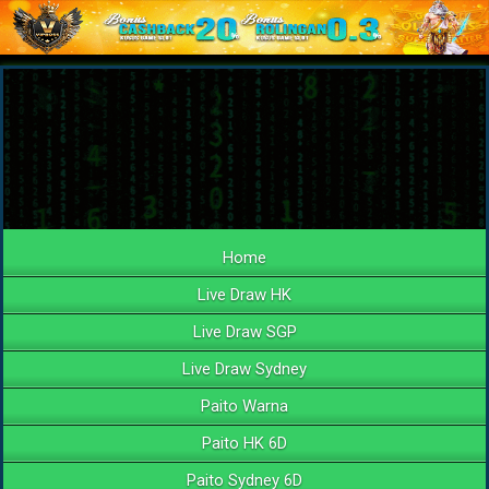
Home
Live Draw HK
Live Draw SGP
Live Draw Sydney
Paito Warna
Paito HK 6D
Paito Sydney 6D