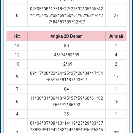
03*05*08*17*18*27*28*32*35*36*42
0
*47*54*55*58*59*60*61*62*63*74*7
27
7*84*87*89*92*97
Hit
Angka 2D Depan
Jumlah
13
80
1
12
46*74*83*99
4
10
12*69
2
09*17*20*22*24*25*27*28*34*47*54
9
17
*55*78*81*87*90*97
7
84
1
11*30*31*36*40*45*57*59*60*61*62
6
15
*66*72*86*92
4
35
1
01*04*07*08*13*14*19*23*29*33*37
*38*39*41*42*43*44*48*49*50*53*5