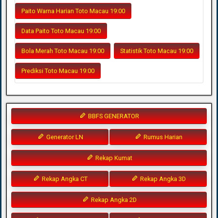
Paito Warna Harian Toto Macau 19:00
Data Paito Toto Macau 19:00
Bola Merah Toto Macau 19:00
Statistik Toto Macau 19:00
Prediksi Toto Macau 19:00
BBFS GENERATOR
Generator LN
Rumus Harian
Rekap Kumat
Rekap Angka CT
Rekap Angka 3D
Rekap Angka 2D