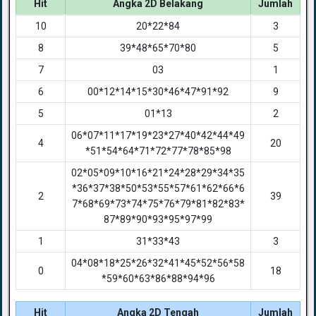
Hit
Angka 2D Belakang
Jumlah
10
20*22*84
3
8
39*48*65*70*80
5
7
03
1
6
00*12*14*15*30*46*47*91*92
9
5
01*13
2
06*07*11*17*19*23*27*40*42*44*49
4
20
*51*54*64*71*72*77*78*85*98
02*05*09*10*16*21*24*28*29*34*35
*36*37*38*50*53*55*57*61*62*66*6
2
39
7*68*69*73*74*75*76*79*81*82*83*
87*89*90*93*95*97*99
1
31*33*43
3
04*08*18*25*26*32*41*45*52*56*58
0
18
*59*60*63*86*88*94*96
Hit
Angka 2D Tengah
Jumlah