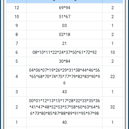
12
69*94
2
10
51*67
2
9
03
1
8
02*18
2
7
21
1
6
08*10*11*22*24*37*50*61*72*92
10
5
30*84
2
04*06*07*19*26*29*31*38*44*46*56
4
*65*68*70*74*75*77*79*82*83*90*9
22
6
3
43
1
00*01*12*13*15*17*28*32*33*35*36
2
*41*47*48*52*53*57*58*60*63*64*6
32
6*73*80*85*87*88*89*91*95*97*98
1
40
1