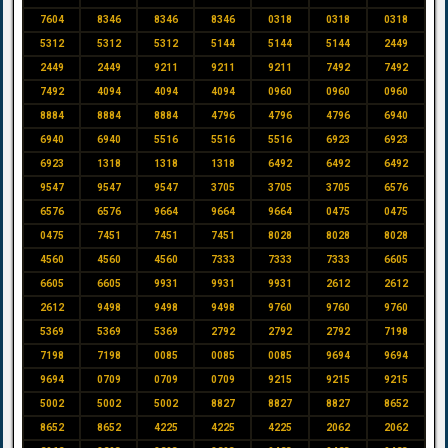
7604
8346
8346
8346
0318
0318
0318
5312
5312
5312
5144
5144
5144
2449
2449
2449
9211
9211
9211
7492
7492
7492
4094
4094
4094
0960
0960
0960
8884
8884
8884
4796
4796
4796
6940
6940
6940
5516
5516
5516
6923
6923
6923
1318
1318
1318
6492
6492
6492
9547
9547
9547
3705
3705
3705
6576
6576
6576
9664
9664
9664
0475
0475
0475
7451
7451
7451
8028
8028
8028
4560
4560
4560
7333
7333
7333
6605
6605
6605
9931
9931
9931
2612
2612
2612
9498
9498
9498
9760
9760
9760
5369
5369
5369
2792
2792
2792
7198
7198
7198
0085
0085
0085
9694
9694
9694
0709
0709
0709
9215
9215
9215
5002
5002
5002
8827
8827
8827
8652
8652
8652
4225
4225
4225
2062
2062