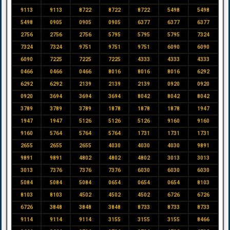
9113
9113
8722
8722
8722
5498
5498
5498
0905
0905
0905
6377
6377
6377
2756
2756
2756
5795
5795
5795
7324
7324
7324
9751
9751
9751
6090
6090
6090
7225
7225
7225
4333
4333
4333
0466
0466
0466
8016
8016
8016
6292
6292
6292
2139
2139
2139
0920
0920
0920
3694
3694
3694
8042
8042
8042
3789
3789
3789
1878
1878
1878
1947
1947
1947
5126
5126
5126
9160
9160
9160
5764
5764
5764
1731
1731
1731
2655
2655
2655
4030
4030
4030
9891
9891
9891
4802
4802
4802
3013
3013
3013
7376
7376
7376
6030
6030
6030
5084
5084
5084
0654
0654
0654
8103
8103
8103
4502
4502
4502
6726
6726
6726
3848
3848
3848
8733
8733
8733
9114
9114
9114
3155
3155
3155
8466