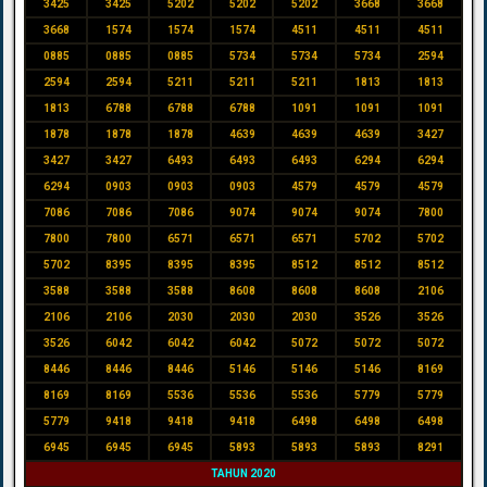
3425
3425
5202
5202
5202
3668
3668
3668
1574
1574
1574
4511
4511
4511
0885
0885
0885
5734
5734
5734
2594
2594
2594
5211
5211
5211
1813
1813
1813
6788
6788
6788
1091
1091
1091
1878
1878
1878
4639
4639
4639
3427
3427
3427
6493
6493
6493
6294
6294
6294
0903
0903
0903
4579
4579
4579
7086
7086
7086
9074
9074
9074
7800
7800
7800
6571
6571
6571
5702
5702
5702
8395
8395
8395
8512
8512
8512
3588
3588
3588
8608
8608
8608
2106
2106
2106
2030
2030
2030
3526
3526
3526
6042
6042
6042
5072
5072
5072
8446
8446
8446
5146
5146
5146
8169
8169
8169
5536
5536
5536
5779
5779
5779
9418
9418
9418
6498
6498
6498
6945
6945
6945
5893
5893
5893
8291
TAHUN 2020