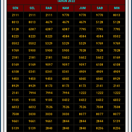
TAHUN 2022
SEN
SEL
RAB
KAM
JUM
SAB
MIN
2111
2111
2111
9770
9770
9770
8013
8013
8013
4679
4679
4679
5128
5128
5128
6387
6387
6387
7795
7795
7795
8223
8223
8223
4584
4584
4584
0502
0502
0502
5329
5329
5329
9769
9769
9769
5900
5900
5900
7028
7028
7028
2181
2181
2181
5602
5602
5602
0169
0169
0169
9097
9097
9097
6108
6108
6108
0341
0341
0341
4909
4909
4909
9450
9450
9450
6065
6065
6065
8929
8929
8929
8173
8173
8173
2141
2141
2141
7994
7994
7994
1222
1222
1222
9105
9105
9105
0432
0432
0432
6032
6032
6032
7526
7526
7526
7508
7508
7508
3030
3030
3030
8077
8077
8077
9661
9661
9661
2844
2844
2844
5139
5139
5139
2840
2840
2840
8236
8236