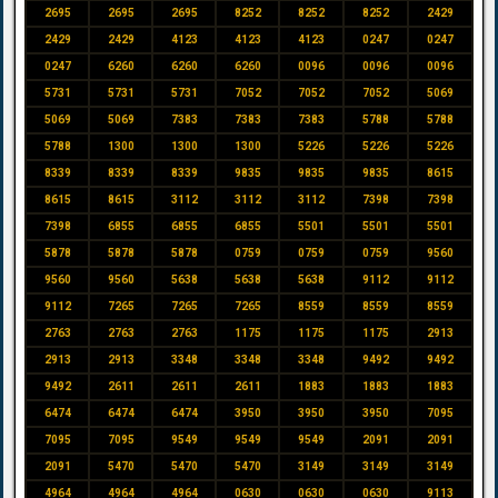
2695
2695
2695
8252
8252
8252
2429
2429
2429
4123
4123
4123
0247
0247
0247
6260
6260
6260
0096
0096
0096
5731
5731
5731
7052
7052
7052
5069
5069
5069
7383
7383
7383
5788
5788
5788
1300
1300
1300
5226
5226
5226
8339
8339
8339
9835
9835
9835
8615
8615
8615
3112
3112
3112
7398
7398
7398
6855
6855
6855
5501
5501
5501
5878
5878
5878
0759
0759
0759
9560
9560
9560
5638
5638
5638
9112
9112
9112
7265
7265
7265
8559
8559
8559
2763
2763
2763
1175
1175
1175
2913
2913
2913
3348
3348
3348
9492
9492
9492
2611
2611
2611
1883
1883
1883
6474
6474
6474
3950
3950
3950
7095
7095
7095
9549
9549
9549
2091
2091
2091
5470
5470
5470
3149
3149
3149
4964
4964
4964
0630
0630
0630
9113