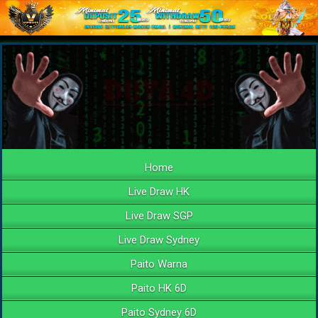
Home
Live Draw HK
Live Draw SGP
Live Draw Sydney
Paito Warna
Paito HK 6D
Paito Sydney 6D