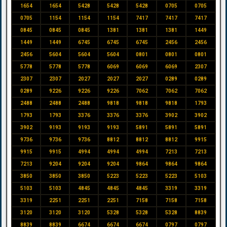
1654
1654
5428
5428
5428
0705
0705
0705
1154
1154
1154
7417
7417
7417
0845
0845
0845
1381
1381
1381
1449
1449
1449
6745
6745
6745
2456
2456
2456
5604
5604
5604
0801
0801
0801
5778
5778
5778
6069
6069
6069
2307
2307
2307
2027
2027
2027
0289
0289
0289
9226
9226
9226
7062
7062
7062
2488
2488
2488
9818
9818
9818
1793
1793
1793
3376
3376
3376
3902
3902
3902
9193
9193
9193
5891
5891
5891
9736
9736
9736
8812
8812
8812
9915
9915
9915
4994
4994
4994
7213
7213
7213
9204
9204
9204
9864
9864
9864
3850
3850
3850
5223
5223
5223
5103
5103
5103
4845
4845
4845
3319
3319
3319
2251
2251
2251
7158
7158
7158
3120
3120
3120
5328
5328
5328
8839
8839
8839
6674
6674
6674
0797
0797