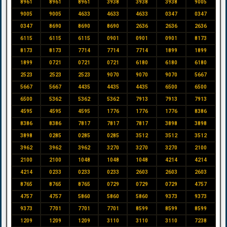
8961
8961
8961
3938
3938
3938
9005
9005
9005
4633
4633
4633
0347
0347
0347
8690
8690
8690
2636
2636
2636
6115
6115
6115
0901
0901
0901
8173
8173
8173
7714
7714
7714
1899
1899
1899
0721
0721
0721
6180
6180
6180
2523
2523
2523
9070
9070
9070
5667
5667
5667
4435
4435
4435
6500
6500
6500
5362
5362
5362
7913
7913
7913
4595
4595
4595
1776
1776
1776
8386
8386
8386
7817
7817
7817
3898
3898
3898
0285
0285
0285
3512
3512
3512
3962
3962
3962
3270
3270
3270
2100
2100
2100
1048
1048
1048
4214
4214
4214
0233
0233
0233
2603
2603
2603
8765
8765
8765
0729
0729
0729
4757
4757
4757
5860
5860
5860
9373
9373
9373
7701
7701
7701
8599
8599
8599
1209
1209
1209
3110
3110
3110
7238