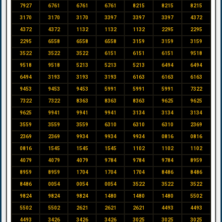
7927
6761
6761
6761
8215
8215
8215
3170
3170
3170
3397
3397
3397
4372
4372
4372
1132
1132
1132
2295
2295
2295
6558
6558
6558
3159
3159
3159
3522
3522
3522
6151
6151
6151
9518
9518
9518
5213
5213
5213
6494
6494
6494
3193
3193
3193
6163
6163
6163
9453
9453
9453
5991
5991
5991
7322
7322
7322
8363
8363
8363
9625
9625
9625
9941
9941
9941
3134
3134
3134
3559
3559
3559
6310
6310
6310
2369
2369
2369
9934
9934
9934
0816
0816
0816
1545
1545
1545
1102
1102
1102
4079
4079
4079
9784
9784
9784
8959
8959
8959
1704
1704
1704
8486
8486
8486
0054
0054
0054
3522
3522
3522
9824
9824
9824
1480
1480
1480
5502
5502
5502
2621
2621
2621
4493
4493
4493
3426
3426
3426
3025
3025
3025