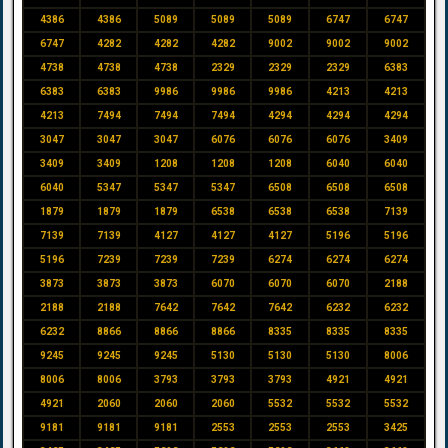
4386
4386
5089
5089
5089
6747
6747
6747
4282
4282
4282
9002
9002
9002
4738
4738
4738
2329
2329
2329
6383
6383
6383
9986
9986
9986
4213
4213
4213
7494
7494
7494
4294
4294
4294
3047
3047
3047
6076
6076
6076
3409
3409
3409
1208
1208
1208
6040
6040
6040
5347
5347
5347
6508
6508
6508
1879
1879
1879
6538
6538
6538
7139
7139
7139
4127
4127
4127
5196
5196
5196
7239
7239
7239
6274
6274
6274
3873
3873
3873
6070
6070
6070
2188
2188
2188
7642
7642
7642
6232
6232
6232
8866
8866
8866
8335
8335
8335
9245
9245
9245
5130
5130
5130
8006
8006
8006
3793
3793
3793
4921
4921
4921
2060
2060
2060
5532
5532
5532
9181
9181
9181
2553
2553
2553
3425