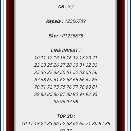
CB :
3 /
Kepala :
12356789
Ekor :
01235678
LINE INVEST :
10 11 12 13 15 16 17 18 20 21
22 23 25 26 27 28 30 31 32 33
35 36 37 38 50 51 52 53 55 56
57 58 60 61 62 63 65 66 67 68
70 71 72 73 75 76 77 78 80 81
82 83 85 86 87 88 90 91 92 93
95 96 97 98
TOP 2D :
10 17 18 22 33 36 52 58 62 65 71 80 87 88
92 93