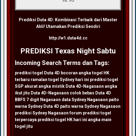
Prediksi Duta 4D: Kombinasi Terbaik dari Master
Ahli! Utamakan Prediksi Sendiri
http://w1.duta4d.cc
PREDIKSI
Texas Night Sabtu
Incoming Search Terms dan Tags:
prediksi togel Duta 4D
bocoran angka togel HK
terbaru
ramalan togel Sydney hari ini
prediksi togel
SGP akurat
angka mistik Duta 4D-Nagasaon
angka
ikut jitu Duta 4D-Nagasaon
colok bebas Duta 4D
BBFS 7 digit Nagasaon
data Sydney Nagasaon
paito
warna Sydney Duta 4D
paito warna Sydney Nagasaon
prediksi Sydney Nagasaon
forum prediksi togel
terpercaya
prediksi togel HK hari ini
angka main
togel jitu