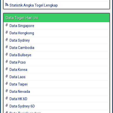
Statistik Angka Togel Lengkap
Data Togel Hari Ini
Data Singapore
Data Hongkong
Data Sydney
Data Cambodia
Data Bullseye
Data Pcso
Data Korea
Data Laos
Data Taipei
Data Nevada
Data HK 6D
Data Sydney 6D