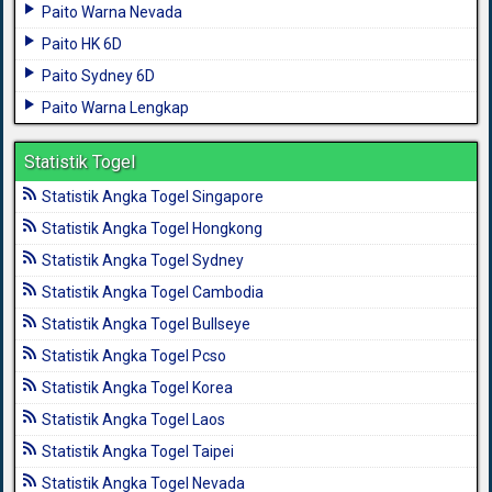
Paito Warna Nevada
Paito HK 6D
Paito Sydney 6D
Paito Warna Lengkap
Statistik Togel
Statistik Angka Togel Singapore
Statistik Angka Togel Hongkong
Statistik Angka Togel Sydney
Statistik Angka Togel Cambodia
Statistik Angka Togel Bullseye
Statistik Angka Togel Pcso
Statistik Angka Togel Korea
Statistik Angka Togel Laos
Statistik Angka Togel Taipei
Statistik Angka Togel Nevada