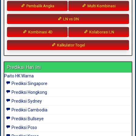
Pembalik Angka
Multi Kombinasi
LN vs DN
Kombinasi 4D
Kolaborasi LN
Kalkulator Togel
Prediksi Hari Ini
Paito HK Warna
Prediksi Singapore
Prediksi Hongkong
Prediksi Sydney
Prediksi Cambodia
Prediksi Bullseye
Prediksi Pcso