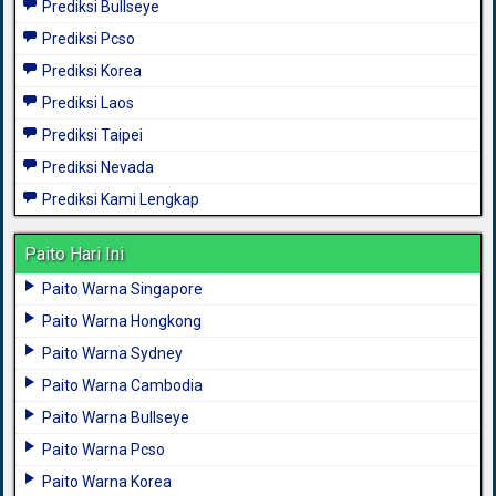
Prediksi Bullseye
Prediksi Pcso
Prediksi Korea
Prediksi Laos
Prediksi Taipei
Prediksi Nevada
Prediksi Kami Lengkap
Paito Hari Ini
Paito Warna Singapore
Paito Warna Hongkong
Paito Warna Sydney
Paito Warna Cambodia
Paito Warna Bullseye
Paito Warna Pcso
Paito Warna Korea