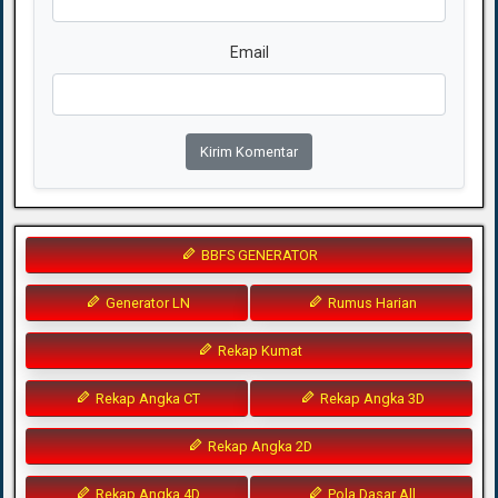
Email
Kirim Komentar
BBFS GENERATOR
Generator LN
Rumus Harian
Rekap Kumat
Rekap Angka CT
Rekap Angka 3D
Rekap Angka 2D
Rekap Angka 4D
Pola Dasar All