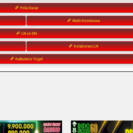
Pola Dasar
Multi Kombinasi
LN vs DN
Kolaborasi LN
Kalkulator Togel