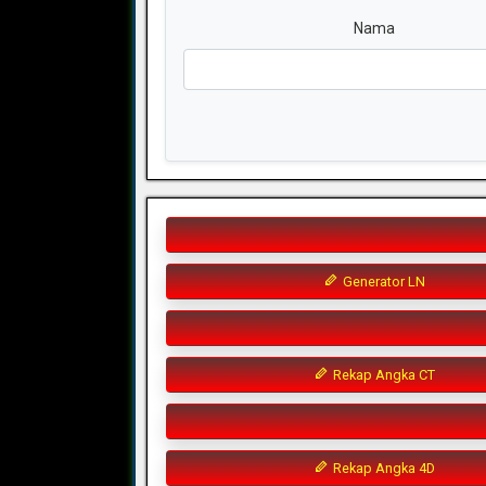
Nama
Generator LN
Rekap Angka CT
Rekap Angka 4D