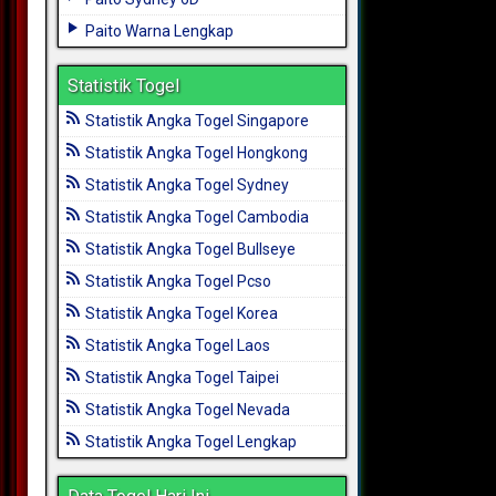
Paito Warna Lengkap
Statistik Togel
Statistik Angka Togel Singapore
Statistik Angka Togel Hongkong
Statistik Angka Togel Sydney
Statistik Angka Togel Cambodia
Statistik Angka Togel Bullseye
Statistik Angka Togel Pcso
Statistik Angka Togel Korea
Statistik Angka Togel Laos
Statistik Angka Togel Taipei
Statistik Angka Togel Nevada
Statistik Angka Togel Lengkap