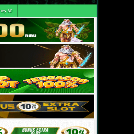
ney 6D