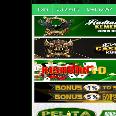
Home
Live Draw HK
Live Draw SGP