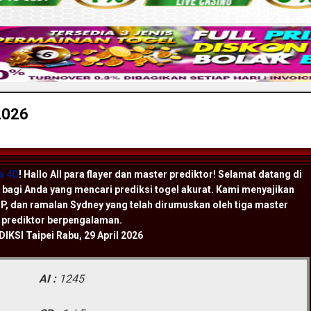
 2026
a 4D
!
Hallo All para flayer dan master prediktor! Selamat datang di
 bagi Anda yang mencari prediksi togel akurat. Kami menyajikan
GP, dan ramalan Sydney yang telah dirumuskan oleh tiga master
prediktor berpengalaman.
DIKSI
Taipei Rabu, 29 April 2026
AI :
1245