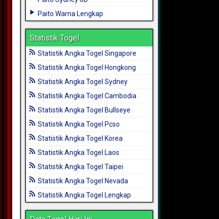
Paito Warna Lengkap
Statistik Togel
Statistik Angka Togel Singapore
Statistik Angka Togel Hongkong
Statistik Angka Togel Sydney
Statistik Angka Togel Cambodia
Statistik Angka Togel Bullseye
Statistik Angka Togel Pcso
Statistik Angka Togel Korea
Statistik Angka Togel Laos
Statistik Angka Togel Taipei
Statistik Angka Togel Nevada
Statistik Angka Togel Lengkap