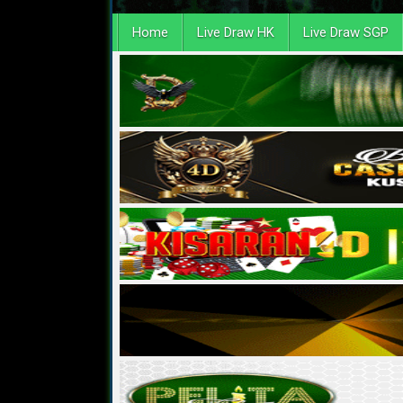
Home
Live Draw HK
Live Draw SGP