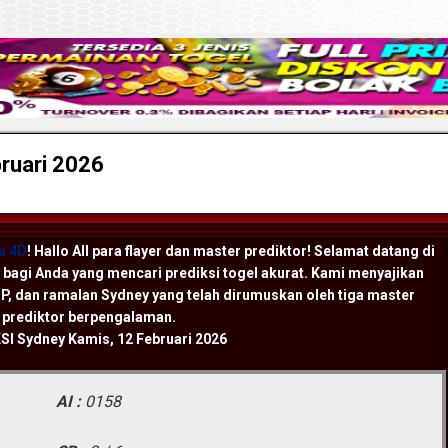
ruari 2026
a 4D
!
Hallo All para flayer dan master prediktor! Selamat datang di
 bagi Anda yang mencari prediksi togel akurat. Kami menyajikan
GP, dan ramalan Sydney yang telah dirumuskan oleh tiga master
prediktor berpengalaman.
SI
Sydney Kamis, 12 Februari 2026
AI :
0158