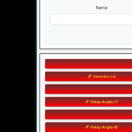
Nama
Generator LN
Rekap Angka CT
Rekap Angka 4D