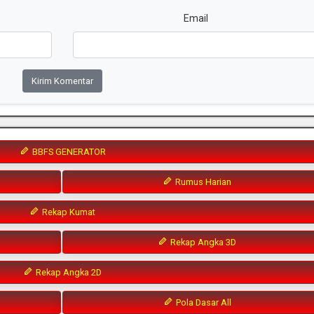
Email
Kirim Komentar
BBFS GENERATOR
Rumus Harian
Rekap Kumat
Rekap Angka 3D
Rekap Angka 2D
Pola Dasar All