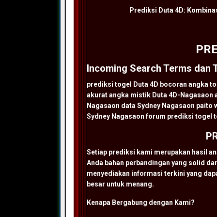
Prediksi Duta 4D: Kombinas
PRE
Incoming Search Terms dan 
prediksi togel Duta 4D
bocoran angka to
akurat
angka mistik Duta 4D-Nagasaon
Nagasaon
data Sydney Nagasaon
paito 
Sydney Nagasaon
forum prediksi togel 
PR
Setiap prediksi kami merupakan hasil a
Anda bahan perbandingan yang solid dan
menyediakan informasi terkini yang d
besar untuk menang.
Kenapa Bergabung dengan Kami?