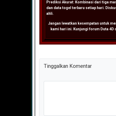
Prediksi Akurat: Kombinasi dari tiga ma
dan data togel terbaru setiap hari. Dis
ahli.
Jangan lewatkan kesempatan untuk men
kami hari ini. Kunjungi forum Duta 4
Tinggalkan Komentar