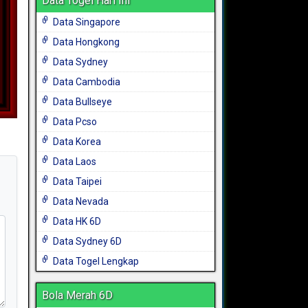
Data Togel Hari Ini
Data Singapore
Data Hongkong
Data Sydney
Data Cambodia
Data Bullseye
Data Pcso
Data Korea
Data Laos
Data Taipei
Data Nevada
Data HK 6D
Data Sydney 6D
Data Togel Lengkap
Bola Merah 6D