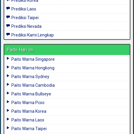
Prediksi Korea
Prediksi Laos
Prediksi Taipei
Prediksi Nevada
Prediksi Kami Lengkap
Paito Hari Ini
Paito Warna Singapore
Paito Warna Hongkong
Paito Warna Sydney
Paito Warna Cambodia
Paito Warna Bullseye
Paito Warna Pcso
Paito Warna Korea
Paito Warna Laos
Paito Warna Taipei