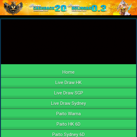
Home
Live Draw HK
Live Draw SGP
Live Draw Sydney
Paito Warna
Paito HK 6D
Paito Sydney 6D