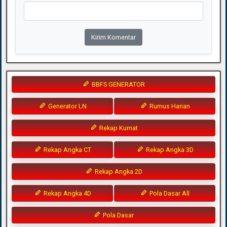
Kirim Komentar
BBFS GENERATOR
Generator LN
Rumus Harian
Rekap Kumat
Rekap Angka CT
Rekap Angka 3D
Rekap Angka 2D
Rekap Angka 4D
Pola Dasar All
Pola Dasar