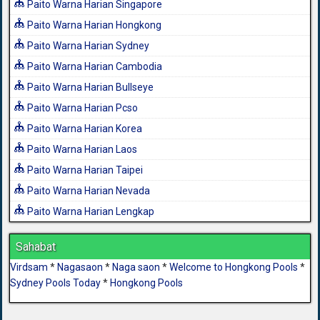
Paito Warna Harian Singapore
Paito Warna Harian Hongkong
Paito Warna Harian Sydney
Paito Warna Harian Cambodia
Paito Warna Harian Bullseye
Paito Warna Harian Pcso
Paito Warna Harian Korea
Paito Warna Harian Laos
Paito Warna Harian Taipei
Paito Warna Harian Nevada
Paito Warna Harian Lengkap
Sahabat
Virdsam
*
Nagasaon
*
Naga saon
*
Welcome to Hongkong Pools
*
Sydney Pools Today
*
Hongkong Pools