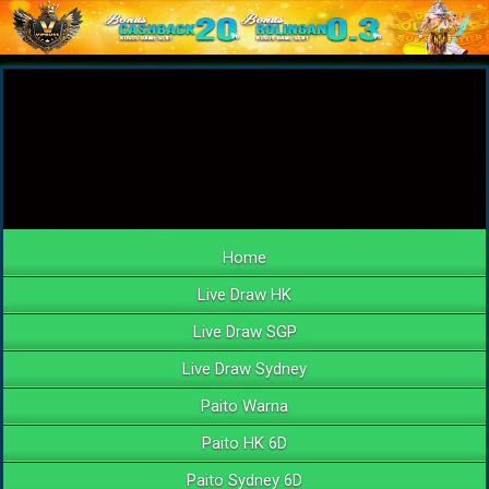
Home
Live Draw HK
Live Draw SGP
Live Draw Sydney
Paito Warna
Paito HK 6D
Paito Sydney 6D