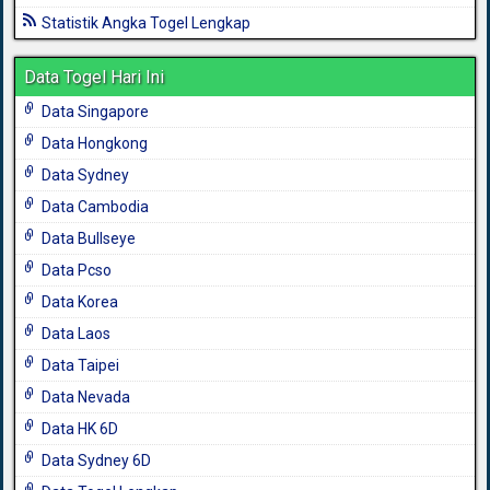
Statistik Angka Togel Lengkap
Data Togel Hari Ini
Data Singapore
Data Hongkong
Data Sydney
Data Cambodia
Data Bullseye
Data Pcso
Data Korea
Data Laos
Data Taipei
Data Nevada
Data HK 6D
Data Sydney 6D