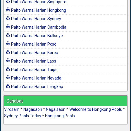
Paito Warna Harian Singapore
Paito Warna Harian Hongkong
Paito Warna Harian Sydney
Paito Warna Harian Cambodia
Paito Warna Harian Bullseye
Paito Warna Harian Pcso
Paito Warna Harian Korea
Paito Warna Harian Laos
Paito Warna Harian Taipei
Paito Warna Harian Nevada
Paito Warna Harian Lengkap
Sahabat
Virdsam
*
Nagasaon
*
Naga saon
*
Welcome to Hongkong Pools
*
Sydney Pools Today
*
Hongkong Pools