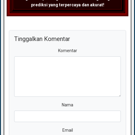
prediksi yang terpercaya dan akurat!
Tinggalkan Komentar
Komentar
Nama
Email