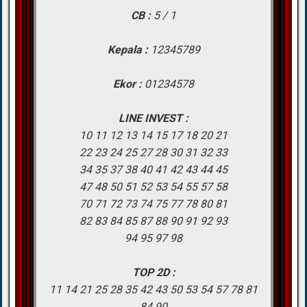
CB :
5 / 1
Kepala :
12345789
Ekor :
01234578
LINE INVEST :
10 11 12 13 14 15 17 18 20 21
22 23 24 25 27 28 30 31 32 33
34 35 37 38 40 41 42 43 44 45
47 48 50 51 52 53 54 55 57 58
70 71 72 73 74 75 77 78 80 81
82 83 84 85 87 88 90 91 92 93
94 95 97 98
TOP 2D :
11 14 21 25 28 35 42 43 50 53 54 57 78 81
84 90