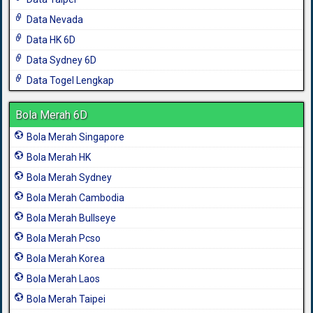
Data Nevada
Data HK 6D
Data Sydney 6D
Data Togel Lengkap
Bola Merah 6D
Bola Merah Singapore
Bola Merah HK
Bola Merah Sydney
Bola Merah Cambodia
Bola Merah Bullseye
Bola Merah Pcso
Bola Merah Korea
Bola Merah Laos
Bola Merah Taipei