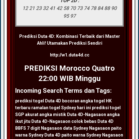
TOP 2D :
12 21 23 32 41 42 58 70 73 74 78 84 88 90
95 97
Prediksi Duta 4D: Kombinasi Terbaik dari Master
Ahli! Utamakan Prediksi Sendiri
http://w1.duta4d.cc
PREDIKSI
Morocco Quatro
22:00 WIB Minggu
Incoming Search Terms dan Tags:
prediksi togel Duta 4D
bocoran angka togel HK
terbaru
ramalan togel Sydney hari ini
prediksi togel
SGP akurat
angka mistik Duta 4D-Nagasaon
angka
ikut jitu Duta 4D-Nagasaon
colok bebas Duta 4D
BBFS 7 digit Nagasaon
data Sydney Nagasaon
paito
warna Sydney Duta 4D
paito warna Sydney Nagasaon