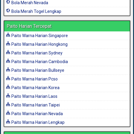
Bola Merah Nevada
Bola Merah Togel Lengkap
Paito Harian Tercepat
Paito Warna Harian Singapore
Paito Warna Harian Hongkong
Paito Warna Harian Sydney
Paito Warna Harian Cambodia
Paito Warna Harian Bullseye
Paito Warna Harian Pcso
Paito Warna Harian Korea
Paito Warna Harian Laos
Paito Warna Harian Taipei
Paito Warna Harian Nevada
Paito Warna Harian Lengkap