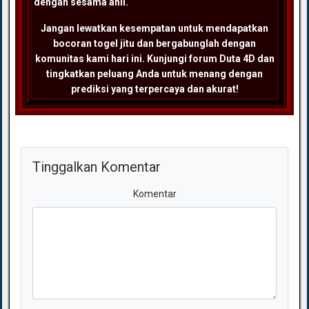
dengan sesama ahli.
Jangan lewatkan kesempatan untuk mendapatkan
bocoran togel jitu dan bergabunglah dengan
komunitas kami hari ini. Kunjungi forum Duta 4D dan
tingkatkan peluang Anda untuk menang dengan
prediksi yang terpercaya dan akurat!
Tinggalkan Komentar
Komentar