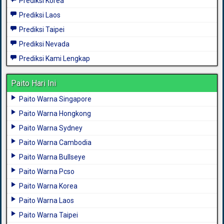
Prediksi Korea
Prediksi Laos
Prediksi Taipei
Prediksi Nevada
Prediksi Kami Lengkap
Paito Hari Ini
Paito Warna Singapore
Paito Warna Hongkong
Paito Warna Sydney
Paito Warna Cambodia
Paito Warna Bullseye
Paito Warna Pcso
Paito Warna Korea
Paito Warna Laos
Paito Warna Taipei