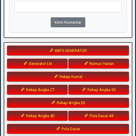
Kirim Komentar
BBFS GENERATOR
Generator LN
Rumus Harian
Rekap Kumat
Rekap Angka CT
Rekap Angka 3D
Rekap Angka 2D
Rekap Angka 4D
Pola Dasar All
Pola Dasar