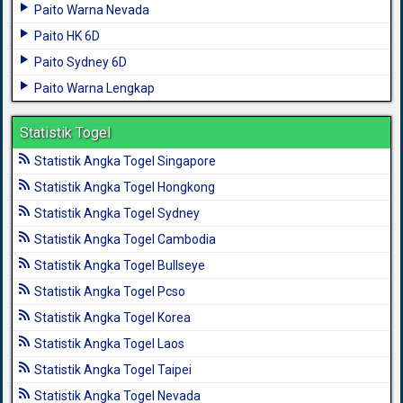
Paito Warna Nevada
Paito HK 6D
Paito Sydney 6D
Paito Warna Lengkap
Statistik Togel
Statistik Angka Togel Singapore
Statistik Angka Togel Hongkong
Statistik Angka Togel Sydney
Statistik Angka Togel Cambodia
Statistik Angka Togel Bullseye
Statistik Angka Togel Pcso
Statistik Angka Togel Korea
Statistik Angka Togel Laos
Statistik Angka Togel Taipei
Statistik Angka Togel Nevada