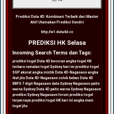
Prediksi Duta 4D: Kombinasi Terbaik dari Master
Ahli! Utamakan Prediksi Sendiri
http://w1.duta4d.cc
PREDIKSI
HK Selasa
Incoming Search Terms dan Tags:
prediksi togel Duta 4D
bocoran angka togel HK
terbaru
ramalan togel Sydney hari ini
prediksi togel
SGP akurat
angka mistik Duta 4D-Nagasaon
angka
ikut jitu Duta 4D-Nagasaon
colok bebas Duta 4D
BBFS 7 digit Nagasaon
data Sydney Nagasaon
paito
warna Sydney Duta 4D
paito warna Sydney Nagasaon
prediksi Sydney Nagasaon
forum prediksi togel
terpercaya
prediksi togel HK hari ini
angka main
togel jitu