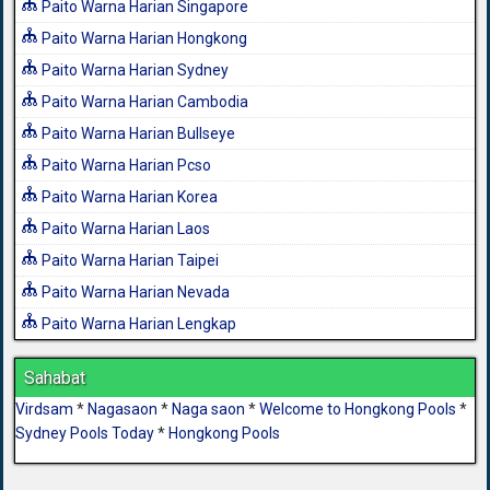
Paito Warna Harian Singapore
Paito Warna Harian Hongkong
Paito Warna Harian Sydney
Paito Warna Harian Cambodia
Paito Warna Harian Bullseye
Paito Warna Harian Pcso
Paito Warna Harian Korea
Paito Warna Harian Laos
Paito Warna Harian Taipei
Paito Warna Harian Nevada
Paito Warna Harian Lengkap
Sahabat
Virdsam
*
Nagasaon
*
Naga saon
*
Welcome to Hongkong Pools
*
Sydney Pools Today
*
Hongkong Pools