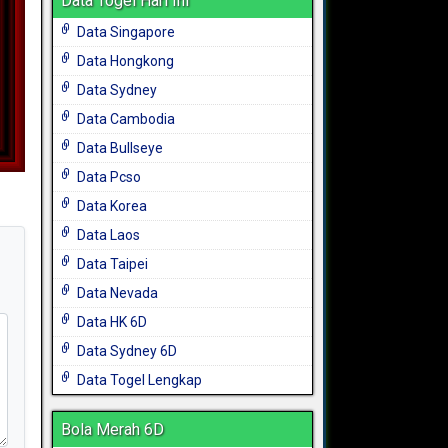
Data Togel Hari Ini
Data Singapore
Data Hongkong
Data Sydney
Data Cambodia
Data Bullseye
Data Pcso
Data Korea
Data Laos
Data Taipei
Data Nevada
Data HK 6D
Data Sydney 6D
Data Togel Lengkap
Bola Merah 6D