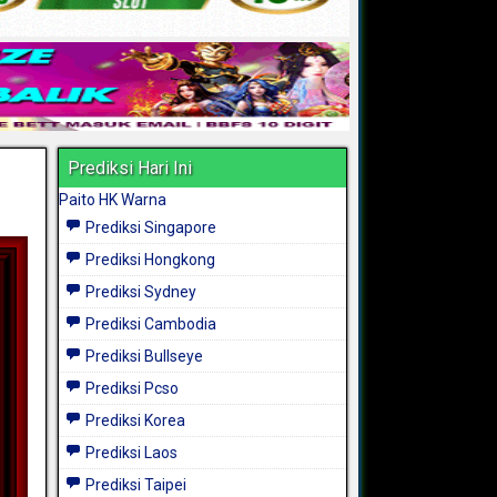
Prediksi Hari Ini
Paito HK Warna
Prediksi Singapore
Prediksi Hongkong
Prediksi Sydney
Prediksi Cambodia
Prediksi Bullseye
Prediksi Pcso
Prediksi Korea
Prediksi Laos
Prediksi Taipei