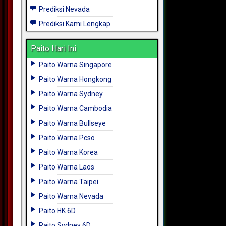
Prediksi Nevada
Prediksi Kami Lengkap
Paito Hari Ini
Paito Warna Singapore
Paito Warna Hongkong
Paito Warna Sydney
Paito Warna Cambodia
Paito Warna Bullseye
Paito Warna Pcso
Paito Warna Korea
Paito Warna Laos
Paito Warna Taipei
Paito Warna Nevada
Paito HK 6D
Paito Sydney 6D