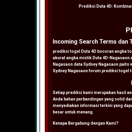
Prediksi Duta 4D: Kombinas
P
Incoming Search Terms dan 
prediksi togel Duta 4D
bocoran angka to
akurat
angka mistik Duta 4D-Nagasaon
Nagasaon
data Sydney Nagasaon
paito 
Sydney Nagasaon
forum prediksi togel 
Setiap prediksi kami merupakan hasil a
Anda bahan perbandingan yang solid dan
menyediakan informasi terkini yang d
besar untuk menang.
Kenapa Bergabung dengan Kami?