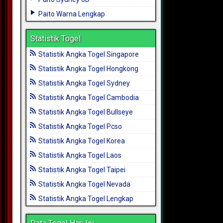
Paito Warna Lengkap
Statistik Togel
Statistik Angka Togel Singapore
Statistik Angka Togel Hongkong
Statistik Angka Togel Sydney
Statistik Angka Togel Cambodia
Statistik Angka Togel Bullseye
Statistik Angka Togel Pcso
Statistik Angka Togel Korea
Statistik Angka Togel Laos
Statistik Angka Togel Taipei
Statistik Angka Togel Nevada
Statistik Angka Togel Lengkap