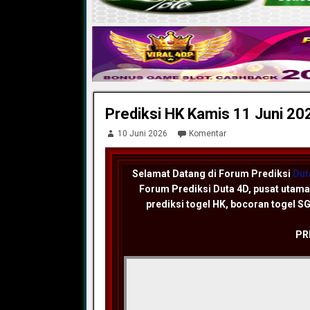
Prediksi HK Kamis 11 Juni 20
10 Juni 2026
Komentar
Selamat Datang di Forum Prediksi
Dut
Forum Prediksi Duta 4D, pusat utama
prediksi togel HK, bocoran togel S
PR