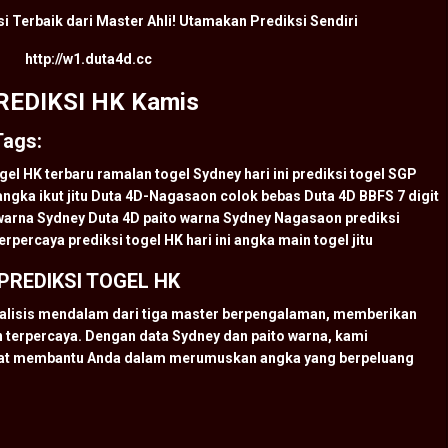
i Terbaik dari Master Ahli! Utamakan Prediksi Sendiri
http://w1.duta4d.cc
REDIKSI
HK Kamis
Tags:
gel HK terbaru
ramalan togel Sydney hari ini
prediksi togel SGP
angka ikut jitu Duta 4D-Nagasaon
colok bebas Duta 4D
BBFS 7 digit
warna Sydney Duta 4D
paito warna Sydney Nagasaon
prediksi
terpercaya
prediksi togel HK hari ini
angka main togel jitu
PREDIKSI TOGEL HK
nalisis mendalam dari tiga master berpengalaman, memberikan
 terpercaya. Dengan data Sydney dan paito warna, kami
apat membantu Anda dalam merumuskan angka yang berpeluang