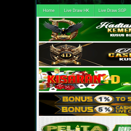
Home
Live Draw HK
Live Draw SGP