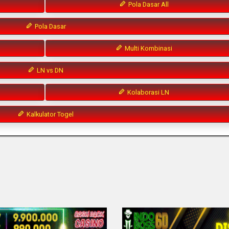
Pola Dasar All
Pola Dasar
Multi Kombinasi
LN vs DN
Kolaborasi LN
Kalkulator Togel