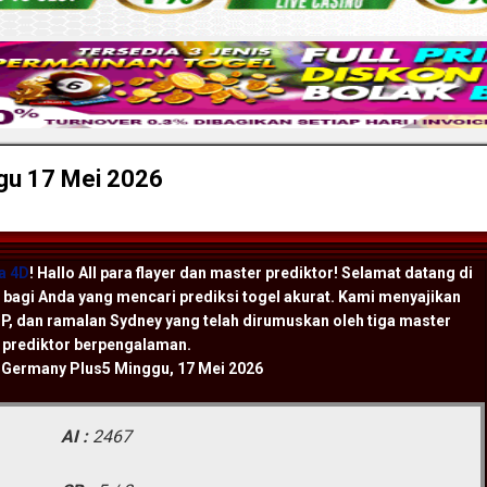
gu 17 Mei 2026
a 4D
!
Hallo All para flayer dan master prediktor! Selamat datang di
 bagi Anda yang mencari prediksi togel akurat. Kami menyajikan
GP, dan ramalan Sydney yang telah dirumuskan oleh tiga master
prediktor berpengalaman.
Germany Plus5 Minggu, 17 Mei 2026
AI :
2467