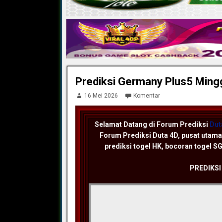
Prediksi Germany Plus5 Ming
16 Mei 2026
Komentar
Selamat Datang di Forum Prediksi
Dut
Forum Prediksi Duta 4D, pusat utama
prediksi togel HK, bocoran togel S
PREDIKSI