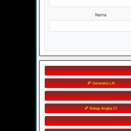
Nama
Generator LN
Rekap Angka CT