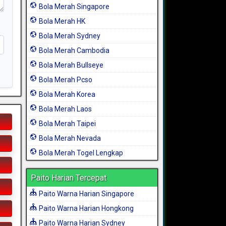
Bola Merah Singapore
Bola Merah HK
Bola Merah Sydney
Bola Merah Cambodia
Bola Merah Bullseye
Bola Merah Pcso
Bola Merah Korea
Bola Merah Laos
Bola Merah Taipei
Bola Merah Nevada
Bola Merah Togel Lengkap
Paito Harian Tercepat
Paito Warna Harian Singapore
Paito Warna Harian Hongkong
Paito Warna Harian Sydney