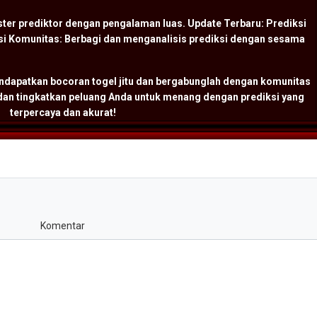
ster prediktor dengan pengalaman luas. Update Terbaru: Prediksi
kusi Komunitas: Berbagi dan menganalisis prediksi dengan sesama
dapatkan bocoran togel jitu dan bergabunglah dengan komunitas
D dan tingkatkan peluang Anda untuk menang dengan prediksi yang
terpercaya dan akurat!
Komentar