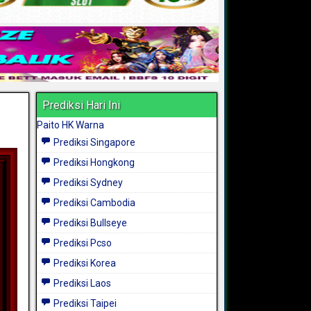
Prediksi Hari Ini
Paito HK Warna
Prediksi Singapore
Prediksi Hongkong
Prediksi Sydney
Prediksi Cambodia
Prediksi Bullseye
Prediksi Pcso
Prediksi Korea
Prediksi Laos
Prediksi Taipei