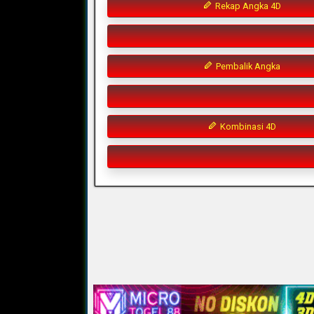
Rekap Angka 4D
Pembalik Angka
Kombinasi 4D