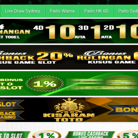
Live Draw Sydney
Paito Warna
Paito HK 6D
Paito Syd