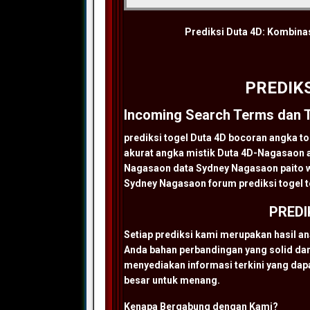
Prediksi Duta 4D: Kombinas
PREDIKS
Incoming Search Terms dan 
prediksi togel Duta 4D
bocoran angka to
akurat
angka mistik Duta 4D-Nagasaon
Nagasaon
data Sydney Nagasaon
paito 
Sydney Nagasaon
forum prediksi togel 
PREDI
Setiap prediksi kami merupakan hasil a
Anda bahan perbandingan yang solid dan
menyediakan informasi terkini yang d
besar untuk menang.
Kenapa Bergabung dengan Kami?