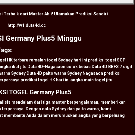
i Terbaik dari Master Ahli! Utamakan Prediksi Sendiri
http://w1.duta4d.cc
I
Germany Plus5 Minggu
Tags:
gel HK terbaru
ramalan togel Sydney hari ini
prediksi togel SGP
angka ikut jitu Duta 4D-Nagasaon
colok bebas Duta 4D
BBFS 7 digit
warna Sydney Duta 4D
paito warna Sydney Nagasaon
prediksi
terpercaya
prediksi togel HK hari ini
angka main togel jitu
KSI TOGEL Germany Plus5
nalisis mendalam dari tiga master berpengalaman, memberikan
 terpercaya. Dengan data Sydney dan paito warna, kami
apat membantu Anda dalam merumuskan angka yang berpeluang