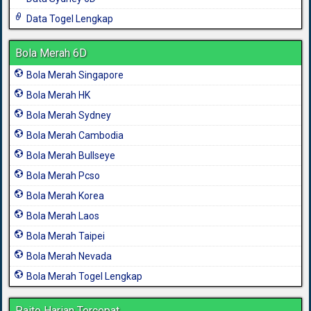
Data Togel Lengkap
Bola Merah 6D
Bola Merah Singapore
Bola Merah HK
Bola Merah Sydney
Bola Merah Cambodia
Bola Merah Bullseye
Bola Merah Pcso
Bola Merah Korea
Bola Merah Laos
Bola Merah Taipei
Bola Merah Nevada
Bola Merah Togel Lengkap
Paito Harian Tercepat