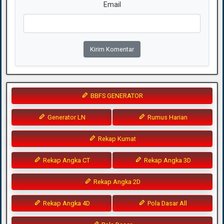
Email
Kirim Komentar
BBFS GENERATOR
Generator LN
Rumus Harian
Rekap Kumat
Rekap Angka CT
Rekap Angka 3D
Rekap Angka 2D
Rekap Angka 4D
Pola Dasar All