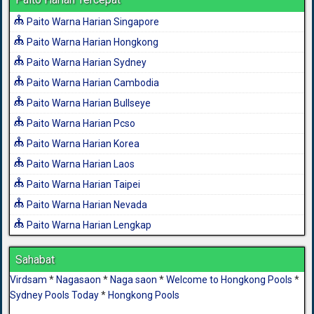
Paito Warna Harian Singapore
Paito Warna Harian Hongkong
Paito Warna Harian Sydney
Paito Warna Harian Cambodia
Paito Warna Harian Bullseye
Paito Warna Harian Pcso
Paito Warna Harian Korea
Paito Warna Harian Laos
Paito Warna Harian Taipei
Paito Warna Harian Nevada
Paito Warna Harian Lengkap
Sahabat
Virdsam
*
Nagasaon
*
Naga saon
*
Welcome to Hongkong Pools
*
Sydney Pools Today
*
Hongkong Pools