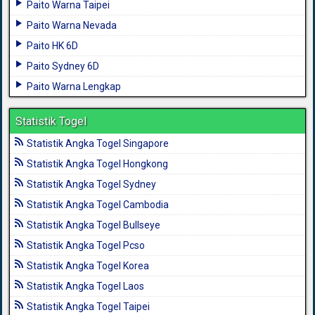
Paito Warna Taipei
Paito Warna Nevada
Paito HK 6D
Paito Sydney 6D
Paito Warna Lengkap
Statistik Togel
Statistik Angka Togel Singapore
Statistik Angka Togel Hongkong
Statistik Angka Togel Sydney
Statistik Angka Togel Cambodia
Statistik Angka Togel Bullseye
Statistik Angka Togel Pcso
Statistik Angka Togel Korea
Statistik Angka Togel Laos
Statistik Angka Togel Taipei