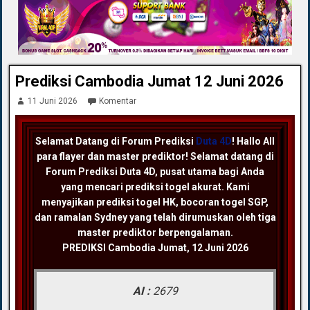
Prediksi Cambodia Jumat 12 Juni 2026
11 Juni 2026
Komentar
Selamat Datang di Forum Prediksi
Duta 4D
!
Hallo All
para flayer dan master prediktor! Selamat datang di
Forum Prediksi Duta 4D, pusat utama bagi Anda
yang mencari prediksi togel akurat. Kami
menyajikan prediksi togel HK, bocoran togel SGP,
dan ramalan Sydney yang telah dirumuskan oleh tiga
master prediktor berpengalaman.
PREDIKSI
Cambodia Jumat, 12 Juni 2026
AI :
2679