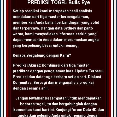
PREDIKSI TOGEL Bulls Eye
Setiap prediksi kami merupakan hasil analisis
mendalam dari tiga master berpengalaman,
memberikan Anda bahan perbandingan yang solid
dan terpercaya. Dengan data Sydney dan paito
warna, kami menyediakan informasi terkini yang
dapat membantu Anda dalam merumuskan angka
yang berpeluang besar untuk menang.
Kenapa Bergabung dengan Kami?
Prediksi Akurat: Kombinasi dari tiga master
prediktor dengan pengalaman luas. Update Terbaru:
Prediksi dan data togel terbaru setiap hari. Diskusi
Komunitas: Berbagi dan menganalisis prediksi
dengan sesama ahli.
Jangan lewatkan kesempatan untuk mendapatkan
bocoran togel jitu dan bergabunglah dengan
komunitas kami hari ini. Kunjungi forum Duta 4D dan
tingkatkan peluang Anda untuk menang dengan