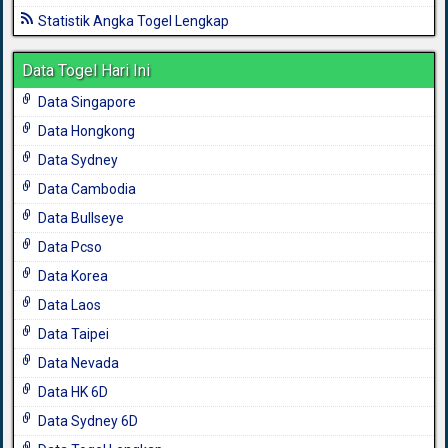
Statistik Angka Togel Lengkap
Data Togel Hari Ini
Data Singapore
Data Hongkong
Data Sydney
Data Cambodia
Data Bullseye
Data Pcso
Data Korea
Data Laos
Data Taipei
Data Nevada
Data HK 6D
Data Sydney 6D