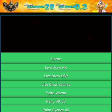
Home
Live Draw HK
Live Draw SGP
Live Draw Sydney
Paito Warna
Paito HK 6D
Paito Sydney 6D