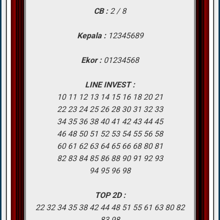
CB :
2 / 8
Kepala :
12345689
Ekor :
01234568
LINE INVEST :
10 11 12 13 14 15 16 18 20 21
22 23 24 25 26 28 30 31 32 33
34 35 36 38 40 41 42 43 44 45
46 48 50 51 52 53 54 55 56 58
60 61 62 63 64 65 66 68 80 81
82 83 84 85 86 88 90 91 92 93
94 95 96 98
TOP 2D :
22 32 34 35 38 42 44 48 51 55 61 63 80 82
83 98