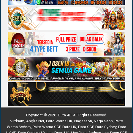
Copyright © 2026 Duta 4D. All Rights Reserved.
Virdsam
,
Angka Net
,
Paito Warna HK
,
Nagasaon
,
Naga Saon
,
Paito
Warna Sydney
,
Paito Warna SGP
,
Data HK
,
Data SGP
,
Data Sydney
,
Data
HK 6D
,
Data Sydney 6D
,
Live Draw HK
,
Live Draw Sydney
,
Live Draw SGP
,