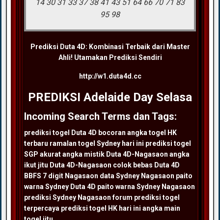
14 30 31 33 37 38 41 43 51 64 66 70 71 83
95 98
Prediksi Duta 4D: Kombinasi Terbaik dari Master
Ahli! Utamakan Prediksi Sendiri
http://w1.duta4d.cc
PREDIKSI
Adelaide Day Selasa
Incoming Search Terms dan Tags:
prediksi togel Duta 4D
bocoran angka togel HK
terbaru
ramalan togel Sydney hari ini
prediksi togel
SGP akurat
angka mistik Duta 4D-Nagasaon
angka
ikut jitu Duta 4D-Nagasaon
colok bebas Duta 4D
BBFS 7 digit Nagasaon
data Sydney Nagasaon
paito
warna Sydney Duta 4D
paito warna Sydney Nagasaon
prediksi Sydney Nagasaon
forum prediksi togel
terpercaya
prediksi togel HK hari ini
angka main
togel jitu