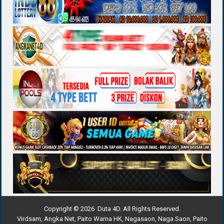
Copyright © 2026 Duta 4D. All Rights Reserved.
Virdsam
,
Angka Net
,
Paito Warna HK
,
Nagasaon
,
Naga Saon
,
Paito