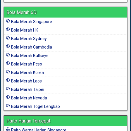
Bola Merah 6D
Bola Merah Singapore
Bola Merah HK
Bola Merah Sydney
Bola Merah Cambodia
Bola Merah Bullseye
Bola Merah Pcso
Bola Merah Korea
Bola Merah Laos
Bola Merah Taipei
Bola Merah Nevada
Bola Merah Togel Lengkap
Paito Harian Tercepat
Paito Warna Harian Singapore