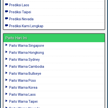
Prediksi Laos
Prediksi Taipei
Prediksi Nevada
Prediksi Kami Lengkap
Paito Hari Ini
Paito Warna Singapore
Paito Warna Hongkong
Paito Warna Sydney
Paito Warna Cambodia
Paito Warna Bullseye
Paito Warna Pcso
Paito Warna Korea
Paito Warna Laos
Paito Warna Taipei