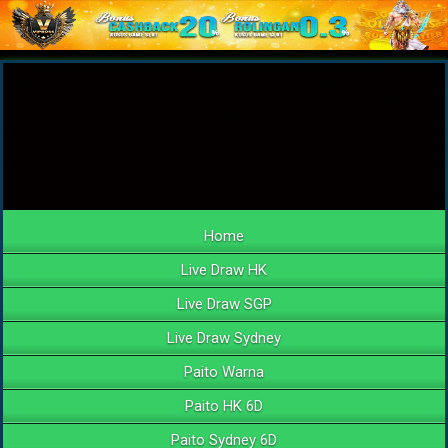
Home
Live Draw HK
Live Draw SGP
Live Draw Sydney
Paito Warna
Paito HK 6D
Paito Sydney 6D