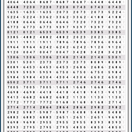
4
0
6
4
1
4
0
6
4
1
8
6
8
7
6
8
6
8
7
6
8
6
8
7
6
6
4
4
8
3
6
4
4
8
3
6
4
4
8
3
7
2
3
0
3
7
2
3
0
3
7
2
3
0
3
0
7
4
3
7
0
7
4
3
7
0
7
4
3
7
1
6
3
5
8
1
6
3
5
8
1
6
3
5
8
2
0
7
3
1
2
0
7
3
1
2
0
7
3
1
5
2
2
4
6
5
2
2
4
6
5
2
2
4
6
3
3
6
2
8
3
3
6
2
8
3
3
6
2
8
4
1
8
8
7
4
1
8
8
7
4
1
8
8
7
0
6
4
6
1
0
6
4
6
1
0
6
4
6
1
7
3
2
0
2
7
3
2
0
2
7
3
2
0
2
6
7
7
3
1
6
7
7
3
1
6
7
7
3
1
9
3
9
7
7
9
3
9
7
7
9
3
9
7
7
0
1
2
1
3
0
1
2
1
3
0
1
2
1
3
6
5
3
9
3
6
5
3
9
3
6
5
3
9
3
3
3
8
5
4
3
3
8
5
4
3
3
8
5
4
4
8
8
2
1
4
8
8
2
1
4
8
8
2
1
2
0
2
3
5
2
0
2
3
5
2
0
2
3
5
1
9
1
1
2
1
9
1
1
2
1
9
1
1
2
7
8
9
6
6
7
8
9
6
6
7
8
9
6
6
0
9
6
4
1
0
9
6
4
1
0
9
6
4
1
6
2
4
2
6
6
2
4
2
6
6
2
4
2
6
9
1
2
0
2
9
1
2
0
2
9
1
2
0
2
0
0
4
7
2
0
0
4
7
2
0
0
4
7
2
3
4
2
8
1
3
4
2
8
1
3
4
2
8
1
1
3
0
6
6
1
3
0
6
6
1
3
0
6
6
2
1
4
0
4
2
1
4
0
4
2
1
4
0
4
5
3
0
1
1
5
3
0
1
1
5
3
0
1
1
2
3
7
3
1
2
3
7
3
1
2
3
7
3
1
8
0
8
9
8
8
0
8
9
8
8
0
8
9
8
6
4
5
3
8
6
4
5
3
8
6
4
5
3
8
2
6
8
6
5
2
6
8
6
5
2
6
8
6
5
5
9
5
9
5
5
9
5
9
5
5
9
5
9
5
6
7
5
0
5
6
7
5
0
5
6
7
5
0
5
5
9
8
4
3
5
9
8
4
3
5
9
8
4
3
4
3
0
4
4
4
3
0
4
4
4
3
0
4
4
6
5
0
2
2
6
5
0
2
2
6
5
0
2
2
3
7
1
1
2
3
7
1
1
2
3
7
1
1
2
2
7
4
6
1
2
7
4
6
1
2
7
4
6
1
7
0
0
5
5
7
0
0
5
5
7
0
0
5
5
1
6
6
8
5
1
6
6
8
5
1
6
6
8
5
4
6
9
8
8
4
6
9
8
8
4
6
9
8
8
4
4
1
8
9
4
4
1
8
9
4
4
1
8
9
9
4
1
3
4
9
4
1
3
4
9
4
1
3
4
6
6
8
2
1
6
6
8
2
1
6
6
8
2
1
1
1
3
0
3
1
1
3
0
3
1
1
3
0
3
7
7
7
2
9
7
7
7
2
9
7
7
7
2
9
0
1
6
8
5
0
1
6
8
5
0
1
6
8
5
2
7
1
4
5
2
7
1
4
5
2
7
1
4
5
2
8
6
4
1
2
8
6
4
1
2
8
6
4
1
2
9
8
2
1
2
9
8
2
1
2
9
8
2
1
5
9
8
7
6
5
9
8
7
6
5
9
8
7
6
5
4
8
8
7
5
4
8
8
7
5
4
8
8
7
6
8
8
3
2
6
8
8
3
2
6
8
8
3
2
2
6
5
1
6
2
6
5
1
6
2
6
5
1
6
9
6
9
8
8
9
6
9
8
8
9
6
9
8
8
2
9
5
5
1
2
9
5
5
1
2
9
5
5
1
8
3
9
3
3
8
3
9
3
3
8
3
9
3
3
2
7
9
5
5
2
7
9
5
5
2
7
9
5
5
4
8
5
0
5
4
8
5
0
5
4
8
5
0
5