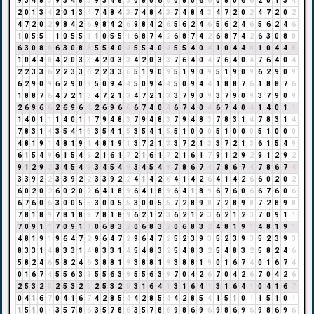
9
3
4
8
3
9
3
4
8
3
9
3
4
8
3
0
8
0
6
6
0
8
0
6
6
0
8
0
6
6
2
0
1
3
4
2
0
1
3
4
2
0
1
3
4
7
4
8
4
3
7
4
8
4
3
7
4
8
4
3
4
7
2
0
2
4
7
2
0
2
4
7
2
0
2
9
8
4
2
6
9
8
4
2
6
9
8
4
2
6
5
6
2
4
6
5
6
2
4
6
5
6
2
4
6
1
0
5
5
1
1
0
5
5
1
1
0
5
5
1
6
8
7
4
2
6
8
7
4
2
6
8
7
4
2
6
3
0
8
8
6
3
0
8
8
6
3
0
8
8
5
5
4
0
4
5
5
4
0
4
5
5
4
0
4
1
0
4
4
8
1
0
4
4
8
1
0
4
4
8
4
2
0
3
3
4
2
0
3
3
4
2
0
3
3
7
6
4
0
4
7
6
4
0
4
7
6
4
0
4
2
2
3
3
6
2
2
3
3
6
2
2
3
3
6
5
1
9
0
9
5
1
9
0
9
5
1
9
0
9
6
2
9
0
9
6
2
9
0
9
6
2
9
0
9
5
0
9
4
4
5
0
9
4
4
5
0
9
4
4
1
8
8
7
6
1
8
8
7
6
1
8
8
7
6
4
7
2
1
3
4
7
2
1
3
4
7
2
1
3
3
7
9
0
9
3
7
9
0
9
3
7
9
0
9
2
6
9
6
6
2
6
9
6
6
2
6
9
6
6
6
7
4
0
4
6
7
4
0
4
6
7
4
0
4
1
4
0
1
1
1
4
0
1
1
1
4
0
1
1
7
9
4
8
3
7
9
4
8
3
7
9
4
8
3
7
8
3
1
4
7
8
3
1
4
7
8
3
1
4
3
5
4
1
5
3
5
4
1
5
3
5
4
1
5
5
1
0
0
0
5
1
0
0
0
5
1
0
0
0
4
8
1
9
1
4
8
1
9
1
4
8
1
9
1
3
7
2
1
3
3
7
2
1
3
3
7
2
1
3
6
1
5
4
9
6
1
5
4
9
6
1
5
4
9
2
1
6
1
7
2
1
6
1
7
2
1
6
1
7
9
1
2
9
2
9
1
2
9
2
9
1
2
9
2
3
4
5
4
9
3
4
5
4
9
3
4
5
4
9
7
8
6
7
4
7
8
6
7
4
7
8
6
7
4
3
3
9
2
2
3
3
9
2
2
3
3
9
2
2
4
1
4
2
6
4
1
4
2
6
4
1
4
2
6
6
0
2
0
2
6
0
2
0
2
6
0
2
0
2
6
4
1
8
9
6
4
1
8
9
6
4
1
8
9
6
7
6
0
6
6
7
6
0
6
6
7
6
0
6
3
0
0
5
5
3
0
0
5
5
3
0
0
5
5
7
2
8
9
8
7
2
8
9
8
7
2
8
9
8
7
8
1
8
9
7
8
1
8
9
7
8
1
8
9
6
2
1
2
3
6
2
1
2
3
6
2
1
2
3
7
0
9
1
1
7
0
9
1
1
7
0
9
1
1
0
6
8
3
2
0
6
8
3
2
0
6
8
3
2
4
8
1
9
1
4
8
1
9
1
4
8
1
9
1
9
6
4
7
2
9
6
4
7
2
9
6
4
7
2
5
2
3
9
3
5
2
3
9
3
5
2
3
9
3
8
3
3
1
4
8
3
3
1
4
8
3
3
1
4
5
4
8
3
2
5
4
8
3
2
5
4
8
3
2
5
8
2
4
6
5
8
2
4
6
5
8
2
4
6
3
8
8
1
9
3
8
8
1
9
3
8
8
1
9
0
1
6
7
4
0
1
6
7
4
0
1
6
7
4
5
5
6
3
9
5
5
6
3
9
5
5
6
3
9
7
0
4
2
6
7
0
4
2
6
7
0
4
2
6
2
5
3
2
5
2
5
3
2
5
2
5
3
2
5
3
1
6
4
1
3
1
6
4
1
3
1
6
4
1
0
4
1
6
7
0
4
1
6
7
0
4
1
6
7
4
2
8
5
4
4
2
8
5
4
4
2
8
5
4
1
5
1
0
1
1
5
1
0
1
1
5
1
0
1
3
5
7
8
6
3
5
7
8
6
3
5
7
8
6
9
8
6
9
6
9
8
6
9
6
9
8
6
9
6