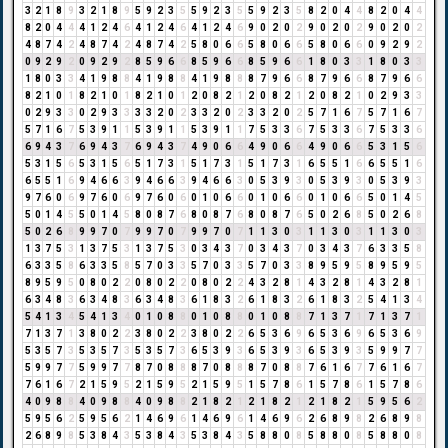
3
2
1
8
9
3
2
1
8
9
5
9
2
3
5
5
9
2
3
5
5
9
2
3
5
8
2
0
4
4
8
2
0
4
4
8
2
0
4
4
4
1
2
4
6
4
1
2
4
6
4
1
2
4
6
9
0
2
0
2
9
0
2
0
2
9
0
2
0
2
4
8
7
4
2
4
8
7
4
2
4
8
7
4
2
5
8
0
6
6
5
8
0
6
6
5
8
0
6
6
0
9
2
9
2
0
9
2
9
2
0
9
2
9
2
8
5
9
6
6
8
5
9
6
6
8
5
9
6
6
1
8
0
3
3
1
8
0
3
3
1
8
0
3
3
4
1
9
8
8
4
1
9
8
8
4
1
9
8
8
8
7
9
6
6
8
7
9
6
6
8
7
9
6
6
8
2
1
0
1
8
2
1
0
1
8
2
1
0
1
2
0
8
2
1
2
0
8
2
1
2
0
8
2
1
0
2
9
3
3
0
2
9
3
3
0
2
9
3
3
3
3
2
0
2
3
3
2
0
2
3
3
2
0
2
5
7
1
6
7
5
7
1
6
7
5
7
1
6
7
5
3
9
1
1
5
3
9
1
1
5
3
9
1
1
7
5
3
3
6
7
5
3
3
6
7
5
3
3
6
6
9
4
3
7
6
9
4
3
7
6
9
4
3
7
4
9
0
6
6
4
9
0
6
6
4
9
0
6
6
5
3
1
5
6
5
3
1
5
6
5
3
1
5
6
5
1
7
3
1
5
1
7
3
1
5
1
7
3
1
6
5
5
1
6
6
5
5
1
6
6
5
5
1
6
9
4
6
6
3
9
4
6
6
3
9
4
6
6
3
0
5
3
9
3
0
5
3
9
3
0
5
3
9
3
9
7
6
0
6
9
7
6
0
6
9
7
6
0
6
0
1
0
6
6
0
1
0
6
6
0
1
0
6
6
5
0
1
4
5
5
0
1
4
5
5
0
1
4
5
8
0
8
7
6
8
0
8
7
6
8
0
8
7
6
5
0
2
6
8
5
0
2
6
8
5
0
2
6
8
9
9
7
0
7
9
9
7
0
7
9
9
7
0
7
1
1
3
0
3
1
1
3
0
3
1
1
3
0
3
1
3
7
5
3
1
3
7
5
3
1
3
7
5
3
0
3
4
3
7
0
3
4
3
7
0
3
4
3
7
6
3
3
5
8
6
3
3
5
8
6
3
3
5
8
5
7
0
3
3
5
7
0
3
3
5
7
0
3
3
8
9
5
9
5
8
9
5
9
5
8
9
5
9
5
0
8
0
2
2
0
8
0
2
2
0
8
0
2
2
4
3
2
8
1
4
3
2
8
1
4
3
2
8
1
6
3
4
8
3
6
3
4
8
3
6
3
4
8
3
6
1
8
3
2
6
1
8
3
2
6
1
8
3
2
5
4
1
3
4
5
4
1
3
4
5
4
1
3
4
0
1
0
8
8
0
1
0
8
8
0
1
0
8
8
7
1
3
7
1
7
1
3
7
1
7
1
3
7
1
3
8
0
2
2
3
8
0
2
2
3
8
0
2
2
6
5
3
6
9
6
5
3
6
9
6
5
3
6
9
5
3
5
7
3
5
3
5
7
3
5
3
5
7
3
6
5
3
9
3
6
5
3
9
3
6
5
3
9
3
5
9
9
7
7
5
9
9
7
7
5
9
9
7
7
8
7
0
8
8
8
7
0
8
8
8
7
0
8
8
7
6
1
6
7
7
6
1
6
7
7
6
1
6
7
2
1
5
9
5
2
1
5
9
5
2
1
5
9
5
1
5
7
8
6
1
5
7
8
6
1
5
7
8
6
4
0
9
8
8
4
0
9
8
8
4
0
9
8
8
2
1
8
2
1
2
1
8
2
1
2
1
8
2
1
5
9
5
6
2
5
9
5
6
2
5
9
5
6
2
1
4
6
9
6
1
4
6
9
6
1
4
6
9
6
2
6
8
9
8
2
6
8
9
8
2
6
8
9
8
5
3
8
4
3
5
3
8
4
3
5
3
8
4
3
5
8
8
0
8
5
8
8
0
8
5
8
8
0
8