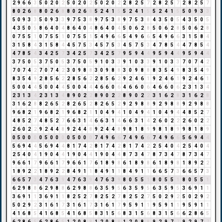
2
9
6
6
3
5
0
2
0
2
5
0
2
0
2
5
0
2
0
2
2
8
2
5
7
2
8
2
5
7
2
8
2
5
7
8
0
2
6
8
8
0
2
6
8
8
0
2
6
8
5
2
4
1
5
5
2
4
1
5
5
2
4
1
5
5
0
9
3
3
5
0
9
3
3
5
0
9
3
3
9
7
5
3
8
9
7
5
3
8
9
7
5
3
8
4
3
5
0
5
4
3
5
0
5
4
3
5
0
5
8
6
4
0
4
8
6
4
0
4
8
6
4
0
4
5
0
6
2
8
5
0
6
2
8
5
0
6
2
8
0
7
5
5
1
0
7
5
5
1
0
7
5
5
1
5
4
9
6
6
5
4
9
6
6
5
4
9
6
6
3
1
5
8
4
3
1
5
8
4
3
1
5
8
4
4
5
7
5
3
4
5
7
5
3
4
5
7
5
3
4
7
8
5
4
4
7
8
5
4
4
7
8
5
4
3
4
2
5
7
3
4
2
5
7
3
4
2
5
7
9
5
9
4
4
9
5
9
4
4
9
5
9
4
4
3
7
5
0
5
3
7
5
0
5
3
7
5
0
5
9
1
0
3
3
9
1
0
3
3
9
1
0
3
3
7
0
7
4
2
7
0
7
4
2
7
0
7
4
2
3
0
9
8
8
3
0
9
8
8
3
0
9
8
8
8
3
5
4
9
8
3
5
4
9
8
3
5
4
9
2
8
5
6
2
2
8
5
6
2
2
8
5
6
2
9
2
4
6
1
9
2
4
6
1
9
2
4
6
1
5
0
0
4
4
5
0
0
4
4
5
0
0
4
4
4
6
6
0
6
4
6
6
0
6
4
6
6
0
6
2
3
1
3
4
2
3
1
3
4
2
3
1
3
4
8
9
0
2
2
8
9
0
2
2
8
9
0
2
2
3
1
6
2
8
3
1
6
2
8
3
1
6
2
8
8
2
6
5
2
8
2
6
5
2
8
2
6
5
2
9
2
9
8
8
9
2
9
8
8
9
2
9
8
8
9
6
8
2
1
9
6
8
2
1
9
6
8
2
1
1
0
4
9
4
1
0
4
9
4
1
0
4
9
4
4
8
5
2
7
4
8
5
2
7
4
8
5
2
7
6
6
3
1
4
6
6
3
1
4
6
6
3
1
4
2
6
0
2
2
2
6
0
2
2
2
6
0
2
2
9
2
4
4
8
9
2
4
4
8
9
2
4
4
8
9
8
1
8
9
9
8
1
8
9
9
8
1
8
9
0
5
0
0
0
0
5
0
0
0
0
5
0
0
0
7
4
9
6
6
7
4
9
6
6
7
4
9
6
6
5
6
9
4
4
5
6
9
4
4
5
6
9
4
4
8
1
7
4
2
8
1
7
4
2
8
1
7
4
2
2
5
4
0
4
2
5
4
0
4
2
5
4
0
4
1
9
0
4
4
1
9
0
4
4
1
9
0
4
4
8
7
3
4
7
8
7
3
4
7
8
7
3
4
7
9
6
6
1
7
9
6
6
1
7
9
6
6
1
7
6
1
8
9
8
6
1
8
9
8
6
1
8
9
8
1
8
9
2
2
1
8
9
2
2
1
8
9
2
2
8
4
9
1
1
8
4
9
1
1
8
4
9
1
1
6
6
5
7
3
6
6
5
7
3
6
6
5
7
3
4
7
6
3
9
4
7
6
3
9
4
7
6
3
9
8
0
5
5
1
8
0
5
5
1
8
0
5
5
1
6
2
9
8
8
6
2
9
8
8
6
2
9
8
8
6
3
5
9
5
6
3
5
9
5
6
3
5
9
5
3
6
9
1
1
3
6
9
1
1
3
6
9
1
1
8
2
5
2
7
8
2
5
2
7
8
2
5
2
7
5
0
2
9
2
5
0
2
9
2
5
0
2
9
2
3
1
6
1
7
3
1
6
1
7
3
1
6
1
7
9
5
9
1
1
9
5
9
1
1
9
5
9
1
1
4
1
6
8
5
4
1
6
8
5
4
1
6
8
5
8
3
1
5
6
8
3
1
5
6
8
3
1
5
6
6
2
8
6
5
6
2
8
6
5
6
2
8
6
5
1
2
0
8
8
1
2
0
8
8
1
2
0
8
8
9
2
9
7
7
9
2
9
7
7