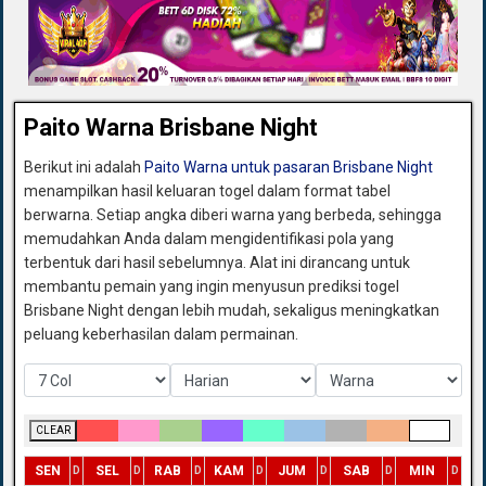
Paito Warna Brisbane Night
Berikut ini adalah
Paito Warna untuk pasaran Brisbane Night
menampilkan hasil keluaran togel dalam format tabel
berwarna. Setiap angka diberi warna yang berbeda, sehingga
memudahkan Anda dalam mengidentifikasi pola yang
terbentuk dari hasil sebelumnya. Alat ini dirancang untuk
membantu pemain yang ingin menyusun prediksi togel
Brisbane Night dengan lebih mudah, sekaligus meningkatkan
peluang keberhasilan dalam permainan.
CLEAR
SEN
SEL
RAB
KAM
JUM
SAB
MIN
D
D
D
D
D
D
D