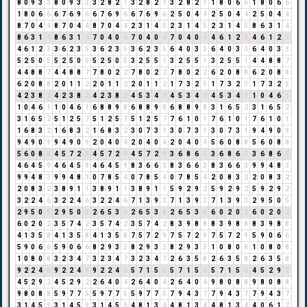
8
0
9
3
3
8
0
9
3
3
3
2
8
2
1
3
2
8
2
1
3
2
8
2
1
1
8
0
6
6
1
8
0
6
6
1
8
0
6
6
6
7
6
9
6
6
7
6
9
6
6
7
6
9
6
2
5
0
4
4
2
5
0
4
4
2
5
0
4
4
8
7
0
4
4
8
7
0
4
4
8
7
0
4
4
2
3
1
4
5
2
3
1
4
5
2
3
1
4
5
8
6
3
1
4
8
6
3
1
4
8
6
3
1
4
7
0
4
0
4
7
0
4
0
4
7
0
4
0
4
4
6
1
2
3
4
6
1
2
3
4
6
1
2
3
3
6
2
3
5
3
6
2
3
5
3
6
2
3
5
6
4
0
3
3
6
4
0
3
3
6
4
0
3
3
5
2
5
0
5
5
2
5
0
5
5
2
5
0
5
3
2
5
5
1
3
2
5
5
1
3
2
5
5
1
4
4
8
8
7
4
4
8
8
7
4
4
8
8
7
7
8
0
2
2
7
8
0
2
2
7
8
0
2
2
6
2
0
8
8
6
2
0
8
8
6
2
0
8
8
2
0
1
1
2
2
0
1
1
2
2
0
1
1
2
1
7
3
2
5
1
7
3
2
5
1
7
3
2
5
4
2
3
8
2
4
2
3
8
2
4
2
3
8
2
4
5
3
4
7
4
5
3
4
7
4
5
3
4
7
1
0
4
6
1
1
0
4
6
1
1
0
4
6
1
6
8
8
9
8
6
8
8
9
8
6
8
8
9
8
3
1
6
5
2
3
1
6
5
2
3
1
6
5
2
5
1
2
5
7
5
1
2
5
7
5
1
2
5
7
7
6
1
0
1
7
6
1
0
1
7
6
1
0
1
1
6
8
3
2
1
6
8
3
2
1
6
8
3
2
3
0
7
3
1
3
0
7
3
1
3
0
7
3
1
9
4
9
0
9
9
4
9
0
9
9
4
9
0
9
2
0
4
0
4
2
0
4
0
4
2
0
4
0
4
5
6
0
8
8
5
6
0
8
8
5
6
0
8
8
4
5
7
2
9
4
5
7
2
9
4
5
7
2
9
3
6
8
6
5
3
6
8
6
5
3
6
8
6
5
4
6
4
5
9
4
6
4
5
9
4
6
4
5
9
8
3
6
6
3
8
3
6
6
3
8
3
6
6
3
9
9
4
8
3
9
9
4
8
3
9
9
4
8
3
0
7
8
5
4
0
7
8
5
4
0
7
8
5
4
2
0
8
3
2
2
0
8
3
2
2
0
8
3
2
3
8
9
1
1
3
8
9
1
1
3
8
9
1
1
5
9
2
9
2
5
9
2
9
2
5
9
2
9
2
3
2
2
4
6
3
2
2
4
6
3
2
2
4
6
7
1
3
9
3
7
1
3
9
3
7
1
3
9
3
2
9
5
0
5
2
9
5
0
5
2
9
5
0
5
2
6
5
3
8
2
6
5
3
8
2
6
5
3
8
6
0
2
0
2
6
0
2
0
2
6
0
2
0
2
3
5
7
4
2
3
5
7
4
2
3
5
7
4
2
8
3
9
8
8
8
3
9
8
8
8
3
9
8
8
4
1
3
5
8
4
1
3
5
8
4
1
3
5
8
7
5
7
2
9
7
5
7
2
9
7
5
7
2
9
5
9
0
6
6
5
9
0
6
6
5
9
0
6
6
8
2
9
3
3
8
2
9
3
3
8
2
9
3
3
1
0
8
0
8
1
0
8
0
8
1
0
8
0
8
3
2
3
4
7
3
2
3
4
7
3
2
3
4
7
2
6
3
5
8
2
6
3
5
8
2
6
3
5
8
9
2
2
4
6
9
2
2
4
6
9
2
2
4
6
5
7
1
5
6
5
7
1
5
6
5
7
1
5
6
4
5
2
9
2
4
5
2
9
2
4
5
2
9
2
2
6
4
0
4
2
6
4
0
4
2
6
4
0
4
9
8
0
8
8
9
8
0
8
8
9
8
0
8
8
5
9
7
7
5
5
9
7
7
5
5
9
7
7
5
7
9
4
3
7
7
9
4
3
7
7
9
4
3
7
3
1
4
5
9
3
1
4
5
9
3
1
4
5
9
4
8
1
3
4
4
8
1
3
4
4
8
1
3
4
4
0
6
1
7