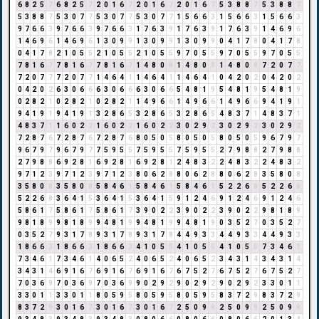
6
8
2
5
7
6
8
2
5
7
2
0
1
6
7
2
0
1
6
7
2
0
1
6
7
5
3
8
8
7
5
3
8
8
7
5
3
8
8
7
5
3
0
7
7
5
3
0
7
7
5
3
0
7
7
1
5
6
6
3
1
5
6
6
3
1
5
6
6
3
9
7
6
6
3
9
7
6
6
3
9
7
6
6
3
1
7
6
3
9
1
7
6
3
9
1
7
6
3
9
1
4
6
9
6
1
4
6
9
6
1
4
6
9
6
1
3
0
9
9
1
3
0
9
9
1
3
0
9
9
0
4
1
7
8
0
4
1
7
8
0
4
1
7
8
2
1
0
5
5
2
1
0
5
5
2
1
0
5
5
9
7
0
5
5
9
7
0
5
5
9
7
0
5
5
7
8
1
6
7
7
8
1
6
7
7
8
1
6
7
1
4
8
0
8
1
4
8
0
8
1
4
8
0
8
7
2
0
7
7
7
2
0
7
7
7
2
0
7
7
1
4
6
4
1
1
4
6
4
1
1
4
6
4
1
0
4
2
0
2
0
4
2
0
2
0
4
2
0
2
6
3
0
6
6
6
3
0
6
6
6
3
0
6
6
5
4
8
1
9
5
4
8
1
9
5
4
8
1
9
0
2
8
2
1
0
2
8
2
1
0
2
8
2
1
1
4
9
6
6
1
4
9
6
6
1
4
9
6
6
9
4
1
9
1
9
4
1
9
1
9
4
1
9
1
3
2
8
6
5
3
2
8
6
5
3
2
8
6
5
4
8
3
7
1
4
8
3
7
1
4
8
3
7
1
1
6
0
2
2
1
6
0
2
2
1
6
0
2
2
3
0
2
9
2
3
0
2
9
2
3
0
2
9
2
7
2
8
7
6
7
2
8
7
6
7
2
8
7
6
8
0
5
0
5
8
0
5
0
5
8
0
5
0
5
9
6
7
9
7
9
6
7
9
7
9
6
7
9
7
7
5
9
5
5
7
5
9
5
5
7
5
9
5
5
2
7
9
8
8
2
7
9
8
8
2
7
9
8
8
6
9
2
8
1
6
9
2
8
1
6
9
2
8
1
2
4
8
3
2
2
4
8
3
2
2
4
8
3
2
9
7
1
2
3
9
7
1
2
3
9
7
1
2
3
8
0
6
2
8
8
0
6
2
8
8
0
6
2
8
3
5
8
0
8
3
5
8
0
8
3
5
8
0
8
5
8
4
6
1
5
8
4
6
1
5
8
4
6
1
5
2
2
6
8
5
2
2
6
8
5
2
2
6
8
3
6
4
1
5
3
6
4
1
5
3
6
4
1
5
9
1
2
4
6
9
1
2
4
6
9
1
2
4
6
5
8
6
1
7
5
8
6
1
7
5
8
6
1
7
3
9
0
2
2
3
9
0
2
2
3
9
0
2
2
9
8
1
8
9
9
8
1
8
9
9
8
1
8
9
9
4
8
1
9
9
4
8
1
9
9
4
8
1
9
0
3
5
2
7
0
3
5
2
7
0
3
5
2
7
9
3
1
7
8
9
3
1
7
8
9
3
1
7
8
4
4
9
3
3
4
4
9
3
3
4
4
9
3
3
1
8
6
6
3
1
8
6
6
3
1
8
6
6
3
4
1
0
5
5
4
1
0
5
5
4
1
0
5
5
7
3
4
6
1
7
3
4
6
1
7
3
4
6
1
4
0
6
5
2
4
0
6
5
2
4
0
6
5
2
3
4
3
1
4
3
4
3
1
4
3
4
3
1
4
6
9
1
6
7
6
9
1
6
7
6
9
1
6
7
6
7
5
2
7
6
7
5
2
7
6
7
5
2
7
7
0
3
6
9
7
0
3
6
9
7
0
3
6
9
9
0
2
9
2
9
0
2
9
2
9
0
2
9
2
3
3
0
1
1
3
3
0
1
1
3
3
0
1
1
8
0
5
9
5
8
0
5
9
5
8
0
5
9
5
8
3
7
2
9
8
3
7
2
9
8
3
7
2
9
3
0
1
6
7
3
0
1
6
7
3
0
1
6
7
2
5
0
9
9
2
5
0
9
9
2
5
0
9
9