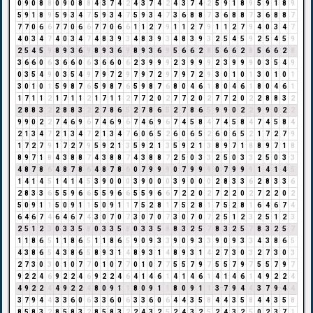
0
9
0
8
8
0
9
0
8
8
4
3
7
4
2
4
3
7
4
2
4
3
7
4
2
5
9
1
8
9
5
9
1
8
9
5
9
1
8
9
5
9
3
4
7
5
9
3
4
7
5
9
3
4
7
3
6
8
8
7
3
6
8
8
7
3
6
8
8
7
7
7
0
6
6
7
7
0
6
6
7
7
0
6
6
1
1
2
7
9
1
1
2
7
9
1
1
2
7
9
4
0
3
4
7
4
0
3
4
7
4
0
3
4
7
4
8
3
9
3
4
8
3
9
3
4
8
3
9
3
2
5
4
5
9
2
5
4
5
9
2
5
4
5
9
8
9
3
6
9
8
9
3
6
9
8
9
3
6
9
5
6
6
2
8
5
6
6
2
8
5
6
6
2
8
3
6
6
0
6
3
6
6
0
6
3
6
6
0
6
2
3
9
9
9
2
3
9
9
9
2
3
9
9
9
0
3
5
4
9
0
3
5
4
9
0
3
5
4
9
7
9
7
2
9
7
9
7
2
9
7
9
7
2
9
3
0
1
0
1
3
0
1
0
1
3
0
1
0
1
5
9
8
7
6
5
9
8
7
6
5
9
8
7
6
8
0
4
6
1
8
0
4
6
1
8
0
4
6
1
1
7
1
1
2
1
7
1
1
2
1
7
1
1
2
7
7
2
0
2
7
7
2
0
2
7
7
2
0
2
2
8
8
3
2
2
8
8
3
2
2
8
8
3
2
2
7
8
6
5
2
7
8
6
5
2
7
8
6
5
9
9
0
2
2
9
9
0
2
2
9
9
0
2
2
7
4
6
9
6
7
4
6
9
6
7
4
6
9
6
7
4
5
8
4
7
4
5
8
4
7
4
5
8
4
2
1
3
4
7
2
1
3
4
7
2
1
3
4
7
6
0
6
5
2
6
0
6
5
2
6
0
6
5
2
1
7
2
7
9
1
7
2
7
9
1
7
2
7
9
5
9
2
1
3
5
9
2
1
3
5
9
2
1
3
8
9
7
1
8
8
9
7
1
8
8
9
7
1
8
4
3
8
8
7
4
3
8
8
7
4
3
8
8
7
2
5
0
3
3
2
5
0
3
3
2
5
0
3
3
4
8
7
8
6
4
8
7
8
6
4
8
7
8
6
0
7
9
9
9
0
7
9
9
9
0
7
9
9
9
1
4
1
4
5
1
4
1
4
5
1
4
1
4
5
3
9
0
0
0
3
9
0
0
0
3
9
0
0
0
2
8
3
3
6
2
8
3
3
6
2
8
3
3
6
5
5
9
6
6
5
5
9
6
6
5
5
9
6
6
7
2
2
0
2
7
2
2
0
2
7
2
2
0
2
5
0
9
1
1
5
0
9
1
1
5
0
9
1
1
7
5
2
8
1
7
5
2
8
1
7
5
2
8
1
6
4
6
7
4
6
4
6
7
4
6
4
6
7
4
3
0
7
0
7
3
0
7
0
7
3
0
7
0
7
2
5
1
2
3
2
5
1
2
3
2
5
1
2
3
0
3
3
5
8
0
3
3
5
8
0
3
3
5
8
8
3
2
5
7
8
3
2
5
7
8
3
2
5
7
1
1
8
6
5
1
1
8
6
5
1
1
8
6
5
9
0
9
3
3
9
0
9
3
3
9
0
9
3
3
4
3
8
6
5
4
3
8
6
5
4
3
8
6
5
8
9
3
1
4
8
9
3
1
4
8
9
3
1
4
2
7
3
0
3
2
7
3
0
3
2
7
3
0
3
0
1
0
7
7
0
1
0
7
7
0
1
0
7
7
5
5
7
9
7
5
5
7
9
7
5
5
7
9
7
9
2
2
4
6
9
2
2
4
6
9
2
2
4
6
4
1
4
6
1
4
1
4
6
1
4
1
4
6
1
4
9
2
2
4
4
9
2
2
4
4
9
2
2
4
8
0
9
1
1
8
0
9
1
1
8
0
9
1
1
3
7
9
4
4
3
7
9
4
4
3
7
9
4
4
3
3
6
0
6
3
3
6
0
6
3
3
6
0
6
4
4
3
5
8
4
4
3
5
8
4
4
3
5
8
8
5
8
3
2
8
5
8
3
2
8
5
8
3
2
2
4
3
2
5
2
4
3
2
5
2
4
3
2
5
0
2
3
7
1