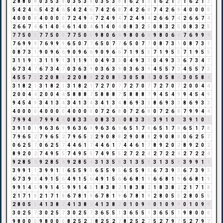
2
8
8
0
8
0
3
5
3
8
0
3
5
3
8
0
3
5
3
8
1
6
2
1
3
1
6
2
1
3
1
6
2
1
3
5
4
2
4
6
5
4
2
4
6
5
4
2
4
6
7
4
2
6
8
7
4
2
6
8
7
4
2
6
8
4
0
0
0
0
4
0
0
0
0
4
0
0
0
0
7
2
4
9
4
7
2
4
9
4
7
2
4
9
4
2
6
6
7
4
2
6
6
7
4
2
6
6
7
4
6
1
4
0
4
6
1
4
0
4
6
1
4
0
4
0
8
3
2
5
0
8
3
2
5
0
8
3
2
5
7
7
5
0
5
7
7
5
0
5
7
7
5
0
5
9
8
0
6
6
9
8
0
6
6
9
8
0
6
6
7
6
9
9
9
7
6
9
9
9
7
6
9
9
9
6
5
0
7
7
6
5
0
7
7
6
5
0
7
7
0
8
7
3
1
0
8
7
3
1
0
8
7
3
1
9
0
9
6
6
9
0
9
6
6
9
0
9
6
6
7
1
9
5
5
7
1
9
5
5
7
1
9
5
5
3
1
1
9
1
3
1
1
9
1
3
1
1
9
1
0
4
9
3
3
0
4
9
3
3
0
4
9
3
3
6
7
3
4
7
6
7
3
4
7
6
7
3
4
7
0
3
6
3
9
0
3
6
3
9
0
3
6
3
9
4
5
5
7
3
4
5
5
7
3
4
5
5
7
3
2
2
0
8
8
2
2
0
8
8
2
2
0
8
8
3
0
5
8
4
3
0
5
8
4
3
0
5
8
4
3
1
8
2
1
3
1
8
2
1
3
1
8
2
1
7
2
7
0
7
7
2
7
0
7
7
2
7
0
7
2
0
0
4
4
2
0
0
4
4
2
0
0
4
4
5
8
8
8
7
5
8
8
8
7
5
8
8
8
7
9
4
5
4
9
9
4
5
4
9
9
4
5
4
9
3
4
1
3
4
3
4
1
3
4
3
4
1
3
4
8
6
9
3
3
8
6
9
3
3
8
6
9
3
3
4
0
0
0
0
4
0
0
0
0
4
0
0
0
0
0
7
2
6
8
0
7
2
6
8
0
7
2
6
8
7
9
9
4
4
7
9
9
4
4
7
9
9
4
4
0
8
3
3
6
0
8
3
3
6
0
8
3
3
6
3
9
1
0
1
3
9
1
0
1
3
9
1
0
1
9
6
3
6
9
9
6
3
6
9
9
6
3
6
9
6
5
1
7
8
6
5
1
7
8
6
5
1
7
8
7
9
6
5
2
7
9
6
5
2
7
9
6
5
2
2
9
0
8
8
2
9
0
8
8
2
9
0
8
8
0
6
2
5
7
0
6
2
5
7
0
6
2
5
7
4
4
6
1
7
4
4
6
1
7
4
4
6
1
7
8
9
2
0
2
8
9
2
0
2
8
9
2
0
2
7
4
9
5
5
7
4
9
5
5
7
4
9
5
5
2
7
2
2
4
2
7
2
2
4
2
7
2
2
4
9
2
8
5
4
9
2
8
5
4
9
2
8
5
4
3
1
3
5
8
3
1
3
5
8
3
1
3
5
8
3
9
9
1
1
3
9
9
1
1
3
9
9
1
1
6
5
5
9
5
6
5
5
9
5
6
5
5
9
5
6
7
3
9
3
6
7
3
9
3
6
7
3
9
3
4
9
1
5
6
4
9
1
5
6
4
9
1
5
6
6
6
8
1
9
6
6
8
1
9
6
6
8
1
9
9
9
1
4
5
9
9
1
4
5
9
9
1
4
5
1
8
3
8
2
1
8
3
8
2
1
8
3
8
2
2
1
7
1
8
2
1
7
1
8
2
1
7
1
8
6
7
8
1
9
6
7
8
1
9
6
7
8
1
9
2
8
0
5
5
2
8
0
5
5
2
8
0
5
5
4
1
3
8
2
4
1
3
8
2
4
1
3
8
2
0
1
0
9
9
0
1
0
9
9
0
1
0
9
9
3
0
2
5
7
3
0
2
5
7
3
0
2
5
7
3
6
5
5
1
3
6
5
5
1
3
6
5
5
1
9
8
0
0
0
9
8
0
0
0
9
8
0
0
0
8
2
5
2
7
8
2
5
2
7
8
2
5
2
7
5
2
7
9
7
5
2
7
9
7