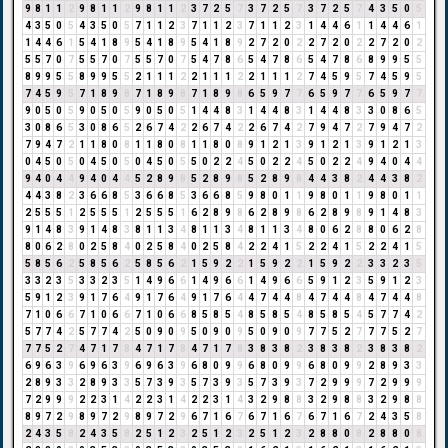
9
8
1
1
2
9
8
1
1
2
9
8
1
1
2
3
7
2
5
7
3
7
2
5
7
3
7
2
5
7
4
3
5
0
5
4
3
5
0
5
4
3
5
0
5
7
1
1
2
3
7
1
1
2
3
7
1
1
2
3
1
4
4
6
1
1
4
4
6
1
1
4
4
6
1
5
4
1
8
9
5
4
1
8
9
5
4
1
8
9
2
7
2
0
2
2
7
2
0
2
2
7
2
0
2
5
5
7
0
7
5
5
7
0
7
5
5
7
0
7
5
4
7
8
6
5
4
7
8
6
5
4
7
8
6
8
9
9
5
5
8
9
9
5
5
8
9
9
5
5
2
1
1
1
2
2
1
1
1
2
2
1
1
1
2
7
4
5
9
5
7
4
5
9
5
7
4
5
9
5
7
1
8
9
8
7
1
8
9
8
7
1
8
9
8
6
5
9
7
7
6
5
9
7
7
6
5
9
7
7
9
0
5
0
5
9
0
5
0
5
9
0
5
0
5
1
4
4
8
3
1
4
4
8
3
1
4
4
8
3
3
0
8
6
5
3
0
8
6
5
3
0
8
6
5
2
6
7
4
2
2
6
7
4
2
2
6
7
4
2
7
9
4
7
2
7
9
4
7
2
7
9
4
7
2
1
1
8
0
8
1
1
8
0
8
1
1
8
0
8
9
1
2
1
3
9
1
2
1
3
9
1
2
1
3
0
4
5
0
5
0
4
5
0
5
0
4
5
0
5
5
0
2
2
4
5
0
2
2
4
5
0
2
2
4
9
4
0
4
4
9
4
0
4
4
9
4
0
4
4
5
2
8
9
8
5
2
8
9
8
5
2
8
9
8
4
4
3
8
2
4
4
3
8
2
4
4
3
8
2
3
6
6
8
5
3
6
6
8
5
3
6
6
8
5
9
8
0
1
1
9
8
0
1
1
9
8
0
1
1
2
5
5
5
1
2
5
5
5
1
2
5
5
5
1
6
2
8
9
8
6
2
8
9
8
6
2
8
9
8
9
1
4
8
3
9
1
4
8
3
9
1
4
8
3
8
1
1
3
4
8
1
1
3
4
8
1
1
3
4
8
0
6
2
8
8
0
6
2
8
8
0
6
2
8
0
2
5
8
4
0
2
5
8
4
0
2
5
8
4
2
2
4
1
5
2
2
4
1
5
2
2
4
1
5
5
8
5
6
2
5
8
5
6
2
5
8
5
6
2
1
5
9
2
2
1
5
9
2
2
1
5
9
2
2
3
3
2
3
5
3
3
2
3
5
3
3
2
3
5
1
4
9
6
6
1
4
9
6
6
1
4
9
6
6
5
9
1
2
3
5
9
1
2
3
5
9
1
2
3
9
1
7
6
4
9
1
7
6
4
9
1
7
6
4
4
7
4
4
8
4
7
4
4
8
4
7
4
4
8
7
1
0
6
6
7
1
0
6
6
7
1
0
6
6
8
5
8
5
4
8
5
8
5
4
8
5
8
5
4
5
7
7
4
2
5
7
7
4
2
5
7
7
4
2
5
0
9
0
9
5
0
9
0
9
5
0
9
0
9
7
7
5
2
7
7
7
5
2
7
7
7
5
2
7
4
7
1
7
8
4
7
1
7
8
4
7
1
7
8
3
8
3
8
2
3
8
3
8
2
3
8
3
8
2
6
9
6
3
9
6
9
6
3
9
6
9
6
3
9
6
8
0
9
9
6
8
0
9
9
6
8
0
9
9
2
8
9
3
3
2
8
9
3
3
2
8
9
3
3
5
7
3
9
3
5
7
3
9
3
5
7
3
9
3
7
2
9
9
9
7
2
9
9
9
7
2
9
9
9
2
2
3
1
4
2
2
3
1
4
2
2
3
1
4
3
2
9
8
8
3
2
9
8
8
3
2
9
8
8
8
9
7
2
9
8
9
7
2
9
8
9
7
2
9
6
7
1
6
7
6
7
1
6
7
6
7
1
6
7
2
4
3
5
8
2
4
3
5
8
2
4
3
5
8
2
5
1
2
3
2
5
1
2
3
2
5
1
2
3
2
8
8
0
8
2
8
8
0
8