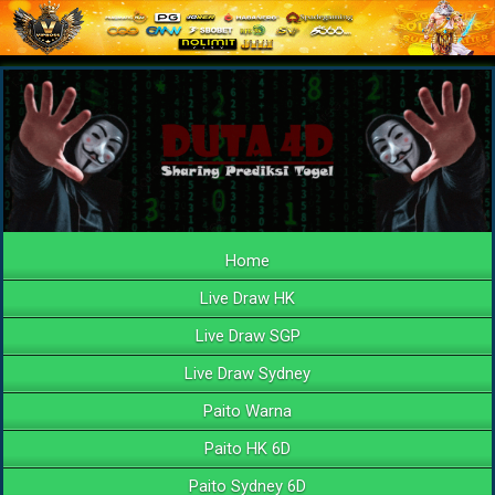
Home
Live Draw HK
Live Draw SGP
Live Draw Sydney
Paito Warna
Paito HK 6D
Paito Sydney 6D