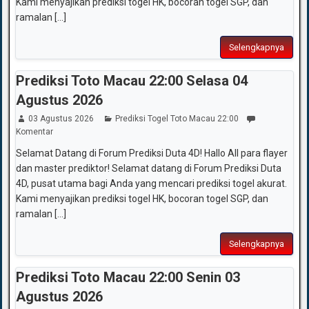
Kami menyajikan prediksi togel HK, bocoran togel SGP, dan
ramalan [...]
Selengkapnya
Prediksi Toto Macau 22:00 Selasa 04
Agustus 2026
03 Agustus 2026
Prediksi Togel Toto Macau 22:00
Komentar
Selamat Datang di Forum Prediksi Duta 4D! Hallo All para flayer
dan master prediktor! Selamat datang di Forum Prediksi Duta
4D, pusat utama bagi Anda yang mencari prediksi togel akurat.
Kami menyajikan prediksi togel HK, bocoran togel SGP, dan
ramalan [...]
Selengkapnya
Prediksi Toto Macau 22:00 Senin 03
Agustus 2026