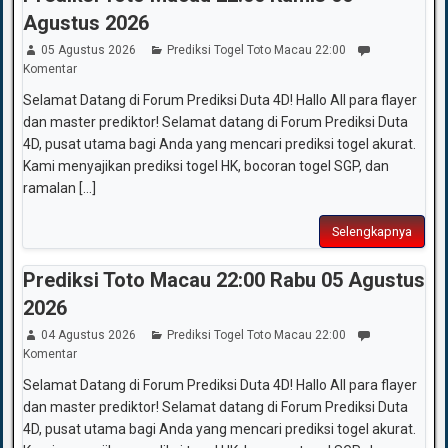
Agustus 2026
05 Agustus 2026
Prediksi Togel Toto Macau 22:00
Komentar
Selamat Datang di Forum Prediksi Duta 4D! Hallo All para flayer
dan master prediktor! Selamat datang di Forum Prediksi Duta
4D, pusat utama bagi Anda yang mencari prediksi togel akurat.
Kami menyajikan prediksi togel HK, bocoran togel SGP, dan
ramalan [...]
Selengkapnya
Prediksi Toto Macau 22:00 Rabu 05 Agustus
2026
04 Agustus 2026
Prediksi Togel Toto Macau 22:00
Komentar
Selamat Datang di Forum Prediksi Duta 4D! Hallo All para flayer
dan master prediktor! Selamat datang di Forum Prediksi Duta
4D, pusat utama bagi Anda yang mencari prediksi togel akurat.