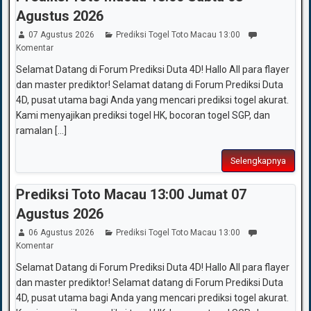
Agustus 2026
07 Agustus 2026
Prediksi Togel Toto Macau 13:00
Komentar
Selamat Datang di Forum Prediksi Duta 4D! Hallo All para flayer
dan master prediktor! Selamat datang di Forum Prediksi Duta
4D, pusat utama bagi Anda yang mencari prediksi togel akurat.
Kami menyajikan prediksi togel HK, bocoran togel SGP, dan
ramalan [...]
Selengkapnya
Prediksi Toto Macau 13:00 Jumat 07
Agustus 2026
06 Agustus 2026
Prediksi Togel Toto Macau 13:00
Komentar
Selamat Datang di Forum Prediksi Duta 4D! Hallo All para flayer
dan master prediktor! Selamat datang di Forum Prediksi Duta
4D, pusat utama bagi Anda yang mencari prediksi togel akurat.