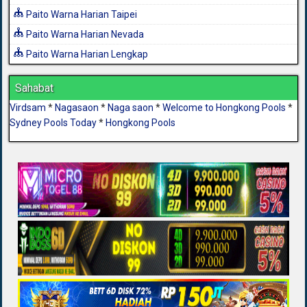
Paito Warna Harian Taipei
Paito Warna Harian Nevada
Paito Warna Harian Lengkap
Sahabat
Virdsam
*
Nagasaon
*
Naga saon
*
Welcome to Hongkong Pools
*
Sydney Pools Today
*
Hongkong Pools