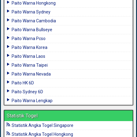
Paito Warna Hongkong
Paito Warna Sydney
Paito Warna Cambodia
Paito Warna Bullseye
Paito Warna Pcso
Paito Warna Korea
Paito Warna Laos
Paito Warna Taipei
Paito Warna Nevada
Paito HK 6D
Paito Sydney 6D
Paito Warna Lengkap
Statistik Togel
Statistik Angka Togel Singapore
Statistik Angka Togel Hongkong