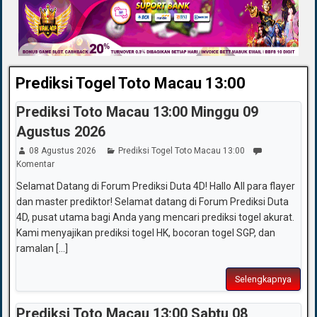
Prediksi Togel Toto Macau 13:00
Prediksi Toto Macau 13:00 Minggu 09
Agustus 2026
08 Agustus 2026
Prediksi Togel Toto Macau 13:00
Komentar
Selamat Datang di Forum Prediksi Duta 4D! Hallo All para flayer
dan master prediktor! Selamat datang di Forum Prediksi Duta
4D, pusat utama bagi Anda yang mencari prediksi togel akurat.
Kami menyajikan prediksi togel HK, bocoran togel SGP, dan
ramalan [...]
Selengkapnya
Prediksi Toto Macau 13:00 Sabtu 08