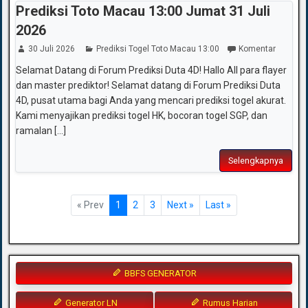
Prediksi Toto Macau 13:00 Jumat 31 Juli
2026
30 Juli 2026
Prediksi Togel Toto Macau 13:00
Komentar
Selamat Datang di Forum Prediksi Duta 4D! Hallo All para flayer
dan master prediktor! Selamat datang di Forum Prediksi Duta
4D, pusat utama bagi Anda yang mencari prediksi togel akurat.
Kami menyajikan prediksi togel HK, bocoran togel SGP, dan
ramalan [...]
Selengkapnya
« Prev
1
2
3
Next »
Last »
BBFS GENERATOR
Generator LN
Rumus Harian