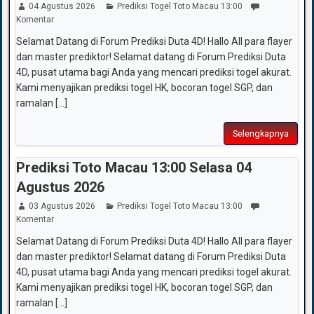
04 Agustus 2026
Prediksi Togel Toto Macau 13:00
Komentar
Selamat Datang di Forum Prediksi Duta 4D! Hallo All para flayer
dan master prediktor! Selamat datang di Forum Prediksi Duta
4D, pusat utama bagi Anda yang mencari prediksi togel akurat.
Kami menyajikan prediksi togel HK, bocoran togel SGP, dan
ramalan [...]
Selengkapnya
Prediksi Toto Macau 13:00 Selasa 04
Agustus 2026
03 Agustus 2026
Prediksi Togel Toto Macau 13:00
Komentar
Selamat Datang di Forum Prediksi Duta 4D! Hallo All para flayer
dan master prediktor! Selamat datang di Forum Prediksi Duta
4D, pusat utama bagi Anda yang mencari prediksi togel akurat.
Kami menyajikan prediksi togel HK, bocoran togel SGP, dan
ramalan [...]