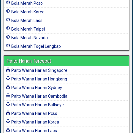
Bola Merah Pcso
Bola Merah Korea
Bola Merah Laos
Bola Merah Taipei
Bola Merah Nevada
Bola Merah Togel Lengkap
Paito Harian Tercepat
Paito Warna Harian Singapore
Paito Warna Harian Hongkong
Paito Warna Harian Sydney
Paito Warna Harian Cambodia
Paito Warna Harian Bullseye
Paito Warna Harian Pcso
Paito Warna Harian Korea
Paito Warna Harian Laos