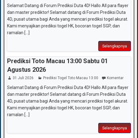
Selamat Datang di Forum Prediksi Duta 4D! Hallo All para flayer
dan master prediktor! Selamat datang di Forum Prediksi Duta
4D, pusat utama bagi Anda yang mencari prediksi togel akurat.
Kami menyajikan prediksi togel HK, bocoran togel SGP, dan
ramalan [...]
Selengkapnya
Prediksi Toto Macau 13:00 Sabtu 01
Agustus 2026
31 Juli 2026
Prediksi Togel Toto Macau 13:00
Komentar
Selamat Datang di Forum Prediksi Duta 4D! Hallo All para flayer
dan master prediktor! Selamat datang di Forum Prediksi Duta
4D, pusat utama bagi Anda yang mencari prediksi togel akurat.
Kami menyajikan prediksi togel HK, bocoran togel SGP, dan
ramalan [...]
Selengkapnya