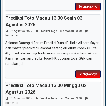
Selengkapnya
Prediksi Toto Macau 13:00 Senin 03
Agustus 2026
02 Agustus 2026
Prediksi Togel Toto Macau 13:00
Komentar
Selamat Datang di Forum Prediksi Duta 4D! Hallo All para flayer
dan master prediktor! Selamat datang di Forum Prediksi Duta
4D, pusat utama bagi Anda yang mencari prediksi togel akurat.
Kami menyajikan prediksi togel HK, bocoran togel SGP, dan
ramalan [...]
Selengkapnya
Prediksi Toto Macau 13:00 Minggu 02
Agustus 2026
01 Agustus 2026
Prediksi Togel Toto Macau 13:00
Komentar