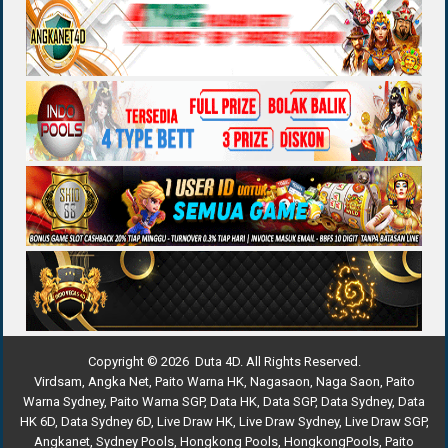
Copyright © 2026 Duta 4D. All Rights Reserved.
Virdsam
,
Angka Net
,
Paito Warna HK
,
Nagasaon
,
Naga Saon
,
Paito
Warna Sydney
,
Paito Warna SGP
,
Data HK
,
Data SGP
,
Data Sydney
,
Data
HK 6D
,
Data Sydney 6D
,
Live Draw HK
,
Live Draw Sydney
,
Live Draw SGP
,
Angkanet
,
Sydney Pools
,
Hongkong Pools
,
HongkongPools
,
Paito