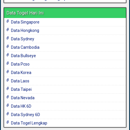
Data Togel Hari Ini
Data Singapore
Data Hongkong
Data Sydney
Data Cambodia
Data Bullseye
Data Pcso
Data Korea
Data Laos
Data Taipei
Data Nevada
Data HK 6D
Data Sydney 6D
Data Togel Lengkap