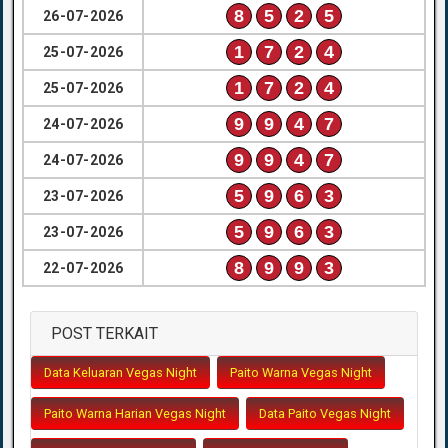
8
5
2
5
26-07-2026
1
7
2
4
25-07-2026
1
7
2
4
25-07-2026
9
9
4
7
24-07-2026
9
9
4
7
24-07-2026
5
9
6
3
23-07-2026
5
9
6
3
23-07-2026
8
9
9
3
22-07-2026
POST TERKAIT
Data Keluaran Vegas Night
Paito Warna Vegas Night
Paito Warna Harian Vegas Night
Data Paito Vegas Night