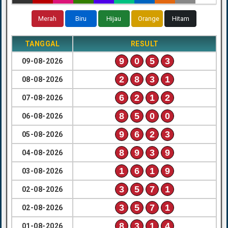
Merah
Biru
Hijau
Orange
Hitam
TANGGAL
RESULT
9
0
5
3
09-08-2026
2
8
3
1
08-08-2026
6
2
1
2
07-08-2026
8
5
0
0
06-08-2026
9
6
2
3
05-08-2026
8
9
3
9
04-08-2026
1
6
1
9
03-08-2026
3
5
7
1
02-08-2026
3
5
7
1
02-08-2026
8
3
1
4
01-08-2026