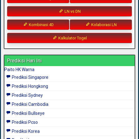
LN vs DN
Kombinasi 4D
Kolaborasi LN
Kalkulator Togel
Prediksi Hari Ini
Paito HK Warna
Prediksi Singapore
Prediksi Hongkong
Prediksi Sydney
Prediksi Cambodia
Prediksi Bullseye
Prediksi Pcso
Prediksi Korea