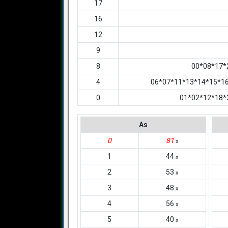
17
16
12
9
8
00*08*17*
4
06*07*11*13*14*15*1
0
01*02*12*18*
As
0
81
x
1
44
x
2
53
x
3
48
x
4
56
x
5
40
x