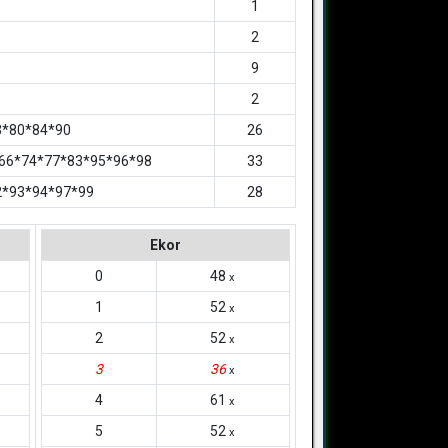
1
2
9
2
3*80*84*90
26
66*74*77*83*95*96*98
33
2*93*94*97*99
28
Ekor
0
48
x
1
52
x
2
52
x
3
36
x
4
61
x
5
52
x