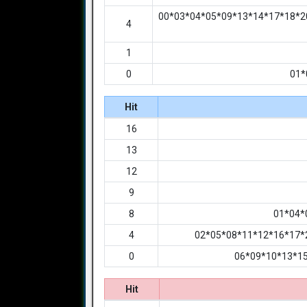
00*03*04*05*09*13*14*17*18*2
4
1
0
01*
Hit
16
13
12
9
8
01*04*
4
02*05*08*11*12*16*17*
0
06*09*10*13*1
Hit