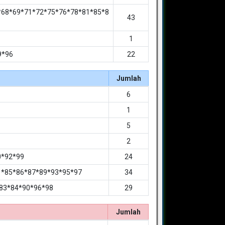
*68*69*71*72*75*76*78*81*85*8
43
1
9*96
22
Jumlah
6
1
5
2
0*92*99
24
1*85*86*87*89*93*95*97
34
83*84*90*96*98
29
Jumlah