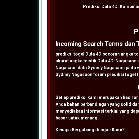
Prediksi Duta 4D: Kombinas
P
Incoming Search Terms dan 
prediksi togel Duta 4D
bocoran angka to
akurat
angka mistik Duta 4D-Nagasaon
Nagasaon
data Sydney Nagasaon
paito 
Sydney Nagasaon
forum prediksi togel 
Setiap prediksi kami merupakan hasil a
Anda bahan perbandingan yang solid dan
menyediakan informasi terkini yang d
besar untuk menang.
Kenapa Bergabung dengan Kami?