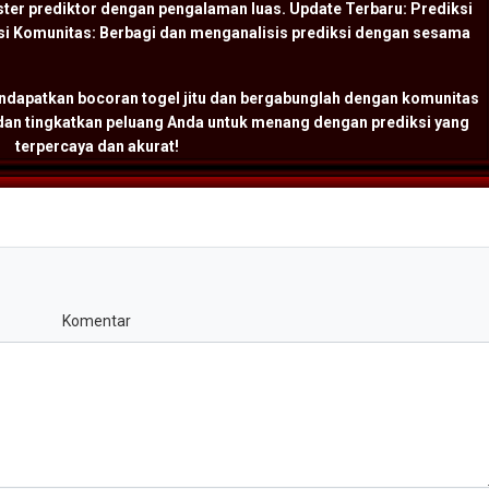
ster prediktor dengan pengalaman luas. Update Terbaru: Prediksi
kusi Komunitas: Berbagi dan menganalisis prediksi dengan sesama
dapatkan bocoran togel jitu dan bergabunglah dengan komunitas
D dan tingkatkan peluang Anda untuk menang dengan prediksi yang
terpercaya dan akurat!
Komentar