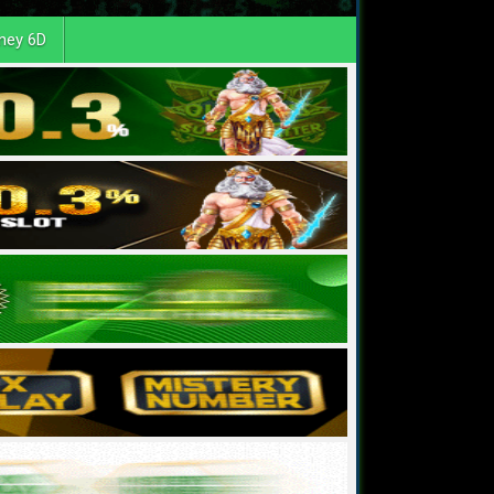
ney 6D