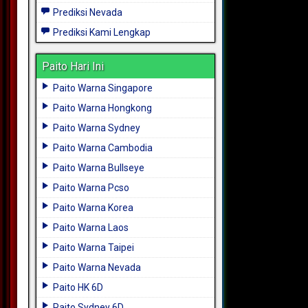
Prediksi Nevada
Prediksi Kami Lengkap
Paito Hari Ini
Paito Warna Singapore
Paito Warna Hongkong
Paito Warna Sydney
Paito Warna Cambodia
Paito Warna Bullseye
Paito Warna Pcso
Paito Warna Korea
Paito Warna Laos
Paito Warna Taipei
Paito Warna Nevada
Paito HK 6D
Paito Sydney 6D