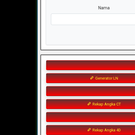
Nama
Generator LN
Rekap Angka CT
Rekap Angka 4D