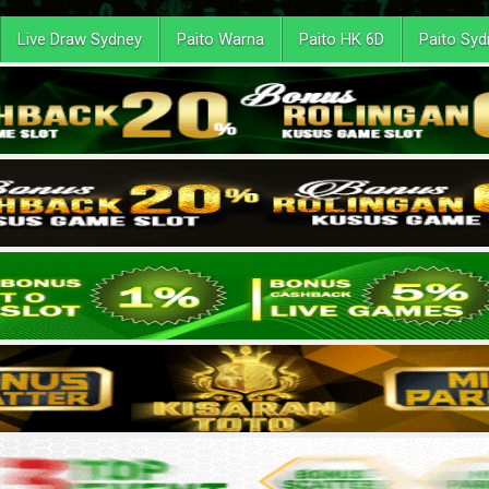
Live Draw Sydney
Paito Warna
Paito HK 6D
Paito Syd