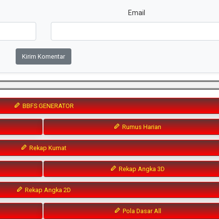
Email
Kirim Komentar
BBFS GENERATOR
Rumus Harian
Rekap Kumat
Rekap Angka 3D
Rekap Angka 2D
Pola Dasar All