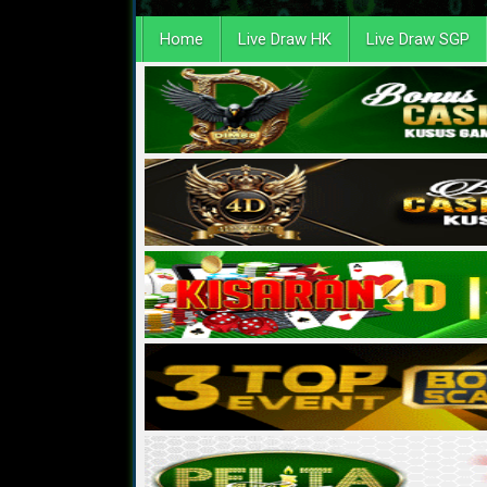
Home
Live Draw HK
Live Draw SGP