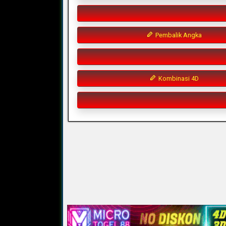
Pembalik Angka
Kombinasi 4D