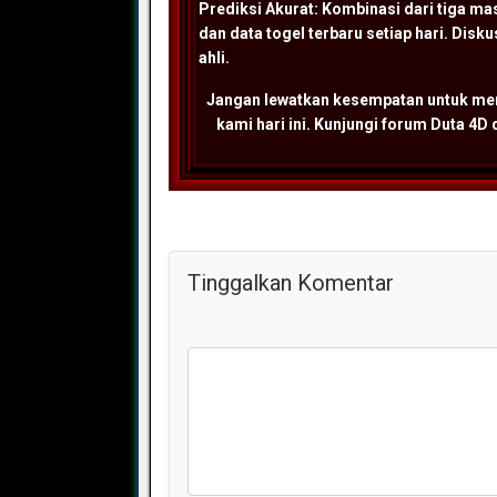
Prediksi Akurat: Kombinasi dari tiga ma
dan data togel terbaru setiap hari. Dis
ahli.
Jangan lewatkan kesempatan untuk men
kami hari ini. Kunjungi forum Duta 4
Tinggalkan Komentar