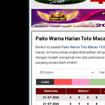
Paito Warna Harian Toto Mac
Berikut ini adalah
Paito Warna Toto Macau 19:0
harian, di mana setiap angka ditampilkan den
dengan mudah mengenali tren dan pola keluar
panjang secara lebih efektif.
CLEAR
TANGGAL
RESULT
21-07-2026
4
9
4
8
21-07-2026
4
9
4
8