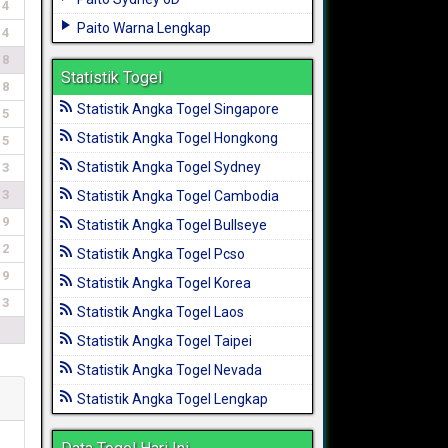
4
Paito Warna Lengkap
4
8
Statistik Togel
8
Statistik Angka Togel Singapore
5
Statistik Angka Togel Hongkong
5
Statistik Angka Togel Sydney
3
3
Statistik Angka Togel Cambodia
9
Statistik Angka Togel Bullseye
2
Statistik Angka Togel Pcso
9
Statistik Angka Togel Korea
3
Statistik Angka Togel Laos
Statistik Angka Togel Taipei
Statistik Angka Togel Nevada
Statistik Angka Togel Lengkap