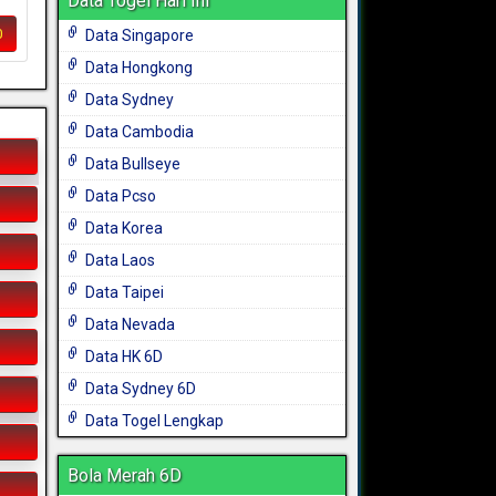
Data Togel Hari Ini
0
Data Singapore
Data Hongkong
Data Sydney
Data Cambodia
Data Bullseye
Data Pcso
Data Korea
Data Laos
Data Taipei
Data Nevada
Data HK 6D
Data Sydney 6D
Data Togel Lengkap
Bola Merah 6D