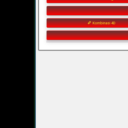
Kombinasi 4D