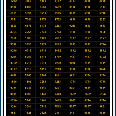
2202
4859
4859
3117
3117
3098
3098
0100
0100
8669
8669
0110
0110
6913
6913
3539
3539
8995
8995
5710
5710
7041
7041
8773
8773
9970
9970
2323
2323
6176
6176
0263
0263
3853
3853
3764
3764
7733
7733
2105
2105
7828
7828
1903
1903
7397
7397
2977
2977
3290
3290
2922
2922
7083
7083
0236
0236
6713
6713
1992
1992
2892
2892
8209
8209
8719
8719
7447
7447
0722
0722
5211
5211
9290
9290
7519
7519
0317
0317
6918
6918
9300
9300
8620
8620
5767
5767
9961
9961
8244
8244
1806
1806
7283
7283
1744
1744
0799
0799
8046
8046
8351
8351
9889
9889
8085
8085
9440
9440
1662
1662
6156
6156
5945
5945
0689
0689
0744
0744
3294
3294
7513
7513
5047
5047
8861
8861
7623
7623
2411
2411
0310
0310