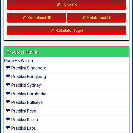
LN vs DN
Kombinasi 4D
Kolaborasi LN
Kalkulator Togel
Prediksi Hari Ini
Paito HK Warna
Prediksi Singapore
Prediksi Hongkong
Prediksi Sydney
Prediksi Cambodia
Prediksi Bullseye
Prediksi Pcso
Prediksi Korea
Prediksi Laos