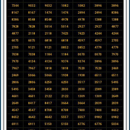
7344
9032
9032
1082
1082
3896
3896
8167
8167
1474
1474
2494
2494
8386
8386
8548
8548
4978
4978
1388
1388
7828
7828
5014
5014
2927
2927
4877
4877
2118
2118
7423
7423
4244
4244
6075
6075
6818
6818
4597
4597
2705
2705
9121
9121
0852
0852
4779
4779
7038
7038
1184
1184
0070
0070
7970
7970
4134
4134
9374
9374
3896
3896
7967
7967
1818
1818
7520
7520
2469
2469
5066
5066
1938
1938
6511
6511
2806
2806
6250
6250
3517
3517
5495
5495
3458
3458
2030
2030
2389
2389
4601
4601
2122
2122
1309
1309
2649
2649
8417
8417
3664
3664
2039
2039
4547
4547
8708
8708
7400
7400
8652
8652
4642
4642
5557
5557
0982
0982
6911
6911
5150
5150
6776
6776
5034