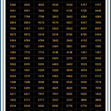
5360
4330
4330
3924
3924
9797
9797
9091
9091
7000
7000
9725
9725
0040
0040
7708
7708
2692
2692
4284
4284
5854
5854
9574
9574
9307
9307
7096
7096
3707
3707
5502
5502
8997
8997
9872
9872
3318
3318
8765
8765
5494
5494
6784
6784
2642
2642
4192
4192
7231
7231
3409
3409
3801
3801
1083
1083
7710
7710
4148
4148
1457
1457
0833
0833
0639
0639
2273
2273
3062
3062
5595
5595
6402
6402
9322
9322
1061
1061
3224
3224
4394
4394
5304
5304
1579
1579
9453
9453
3713
3713
1648
1648
4368
4368
9343
9343
7974
7974
3290
3290
4639
4639
7090
7090
6211
6211
7997
7997
5055
5055
1822
1822
5717
5717
2167
2167
2800
2800
3618
3618
0065
0065
5770
5770
5649