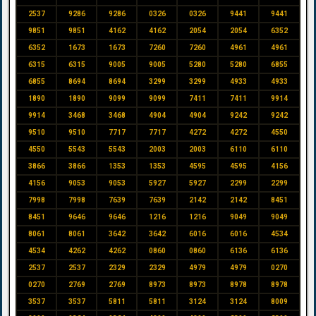
2537
9286
9286
0326
0326
9441
9441
9851
9851
4162
4162
2054
2054
6352
6352
1673
1673
7260
7260
4961
4961
6315
6315
9005
9005
5280
5280
6855
6855
8694
8694
3299
3299
4933
4933
1890
1890
9099
9099
7411
7411
9914
9914
3468
3468
4904
4904
9242
9242
9510
9510
7717
7717
4272
4272
4550
4550
5543
5543
2003
2003
6110
6110
3866
3866
1353
1353
4595
4595
4156
4156
9053
9053
5927
5927
2299
2299
7998
7998
7639
7639
2142
2142
8451
8451
9646
9646
1216
1216
9049
9049
8061
8061
3642
3642
6016
6016
4534
4534
4262
4262
0860
0860
6136
6136
2537
2537
2329
2329
4979
4979
0270
0270
2769
2769
8973
8973
8978
8978
3537
3537
5811
5811
3124
3124
8009