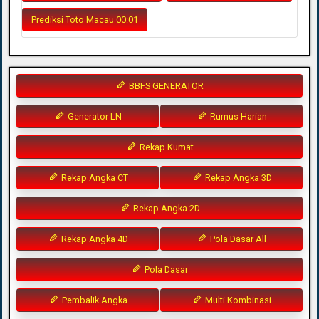
Prediksi Toto Macau 00:01
BBFS GENERATOR
Generator LN
Rumus Harian
Rekap Kumat
Rekap Angka CT
Rekap Angka 3D
Rekap Angka 2D
Rekap Angka 4D
Pola Dasar All
Pola Dasar
Pembalik Angka
Multi Kombinasi