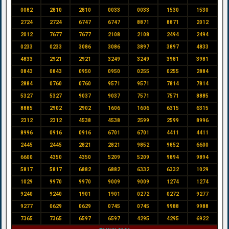
0082
2810
2810
0033
0033
1530
1530
2724
2724
6747
6747
8871
8871
2012
2012
7677
7677
2108
2108
2494
2494
0233
0233
3086
3086
3897
3897
4833
4833
2921
2921
3249
3249
3981
3981
0843
0843
0950
0950
0255
0255
2884
2884
0760
0760
9571
9571
7814
7814
5327
5327
9037
9037
7571
7571
8885
8885
2902
2902
1606
1606
6315
6315
2312
2312
4538
4538
2599
2599
8996
8996
0916
0916
6701
6701
4411
4411
2445
2445
2821
2821
9852
9852
6600
6600
4350
4350
5209
5209
9894
9894
5817
5817
6882
6882
6332
6332
1029
1029
9970
9970
9009
9009
1274
1274
9240
9240
1901
1901
0272
0272
9277
9277
0629
0629
0745
0745
9988
9988
7365
7365
6597
6597
4295
4295
6922