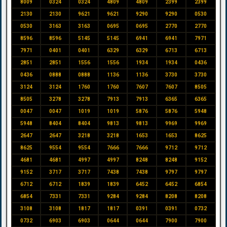
8009
0324
0324
4809
4809
2399
2399
2130
2130
9621
9621
9290
9290
0530
0530
3163
3163
0695
0695
2770
2770
8596
8596
5145
5145
6941
6941
7971
7971
0401
0401
6329
6329
6713
6713
2851
2851
1556
1556
1934
1934
0436
0436
0888
0888
1136
1136
3730
3730
3124
3124
1760
1760
7607
7607
8505
8505
3278
3278
7913
7913
6365
6365
0047
0047
1019
1019
5876
5876
5948
5948
8404
8404
9813
9813
9969
9969
2647
2647
3218
3218
1653
1653
8625
8625
9554
9554
7666
7666
9712
9712
4681
4681
4997
4997
8248
8248
9152
9152
3717
3717
7438
7438
9797
9797
6712
6712
1839
1839
6452
6452
6854
6854
7331
7331
9284
9284
8208
8208
3108
3108
1817
1817
0391
0391
0732
0732
6903
6903
0644
0644
7900
7900