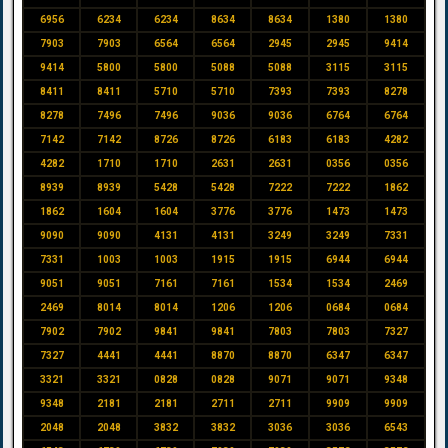
6956
6234
6234
8634
8634
1380
1380
7903
7903
6564
6564
2945
2945
9414
9414
5800
5800
5088
5088
3115
3115
8411
8411
5710
5710
7393
7393
8278
8278
7496
7496
9036
9036
6764
6764
7142
7142
8726
8726
6183
6183
4282
4282
1710
1710
2631
2631
0356
0356
8939
8939
5428
5428
7222
7222
1862
1862
1604
1604
3776
3776
1473
1473
9090
9090
4131
4131
3249
3249
7331
7331
1003
1003
1915
1915
6944
6944
9051
9051
7161
7161
1534
1534
2469
2469
8014
8014
1206
1206
0684
0684
7902
7902
9841
9841
7803
7803
7327
7327
4441
4441
8870
8870
6347
6347
3321
3321
0828
0828
9071
9071
9348
9348
2181
2181
2711
2711
9909
9909
2048
2048
3832
3832
3036
3036
6543