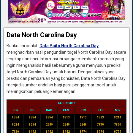
Data North Carolina Day
Berikut ini adalah
Data Paito North Carolina Day
menghadirkan hasil pengundian togel North Carolina Day secara
lengkap dan rinci. Informasi ini sangat membantu pemain yang
ingin menganalisis hasil sebelumnya guna menyusun prediksi
togel North Carolina Day untuk hari ini. Dengan akses yang
praktis dan pembaruan yang konsisten, Data North Carolina Day
menjadi sumber andalan bagi para penggemar togel untuk
meningkatkan peluang kemenangan.
TAHUN 2018
SEN
SEL
RAB
KAM
JUM
SAB
MIN
9554
9554
9554
1513
1513
1513
9214
9214
9214
2249
2249
2249
7930
7930
7930
8442
8442
8442
8774
8774
8774