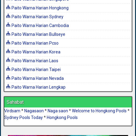
Paito Warna Harian Hongkong
Paito Warna Harian Sydney
Paito Warna Harian Cambodia
Paito Warna Harian Bullseye
Paito Warna Harian Pcso
Paito Warna Harian Korea
Paito Warna Harian Laos
Paito Warna Harian Taipei
Paito Warna Harian Nevada
Paito Warna Harian Lengkap
Sahabat
Virdsam
*
Nagasaon
*
Naga saon
*
Welcome to Hongkong Pools
*
Sydney Pools Today
*
Hongkong Pools