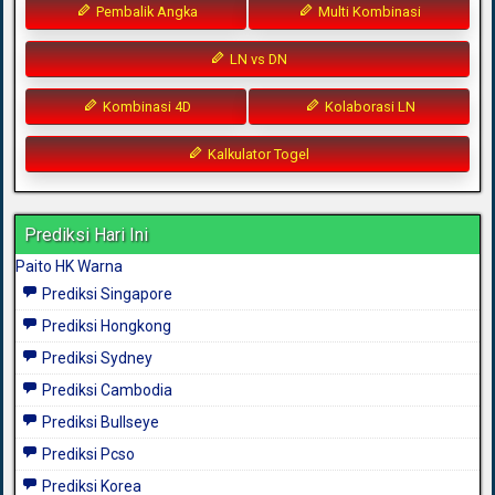
Pembalik Angka
Multi Kombinasi
LN vs DN
Kombinasi 4D
Kolaborasi LN
Kalkulator Togel
Prediksi Hari Ini
Paito HK Warna
Prediksi Singapore
Prediksi Hongkong
Prediksi Sydney
Prediksi Cambodia
Prediksi Bullseye
Prediksi Pcso
Prediksi Korea