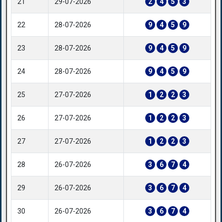
21
29-07-2026
2
4
5
3
22
28-07-2026
9
4
5
9
23
28-07-2026
9
4
5
9
24
28-07-2026
9
4
5
9
25
27-07-2026
1
2
2
3
26
27-07-2026
1
2
2
3
27
27-07-2026
1
2
2
3
28
26-07-2026
3
6
7
4
29
26-07-2026
3
6
7
4
30
26-07-2026
3
6
7
4