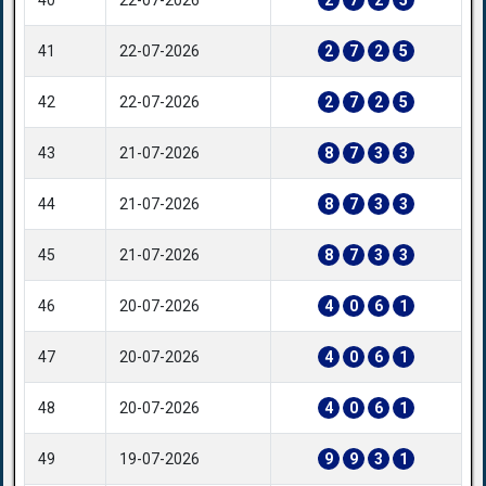
40
22-07-2026
2
7
2
5
41
22-07-2026
2
7
2
5
42
22-07-2026
2
7
2
5
43
21-07-2026
8
7
3
3
44
21-07-2026
8
7
3
3
45
21-07-2026
8
7
3
3
46
20-07-2026
4
0
6
1
47
20-07-2026
4
0
6
1
48
20-07-2026
4
0
6
1
49
19-07-2026
9
9
3
1