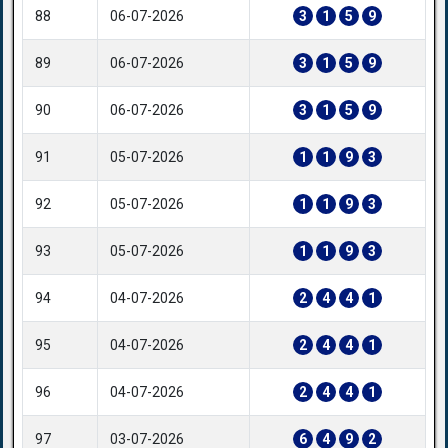
88
06-07-2026
3
1
5
9
89
06-07-2026
3
1
5
9
90
06-07-2026
3
1
5
9
91
05-07-2026
1
1
9
3
92
05-07-2026
1
1
9
3
93
05-07-2026
1
1
9
3
94
04-07-2026
2
4
4
1
95
04-07-2026
2
4
4
1
96
04-07-2026
2
4
4
1
97
03-07-2026
6
4
9
2