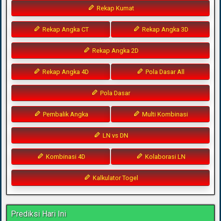
Rekap Kumat
Rekap Angka CT
Rekap Angka 3D
Rekap Angka 2D
Rekap Angka 4D
Pola Dasar All
Pola Dasar
Pembalik Angka
Multi Kombinasi
LN vs DN
Kombinasi 4D
Kolaborasi LN
Kalkulator Togel
Prediksi Hari Ini