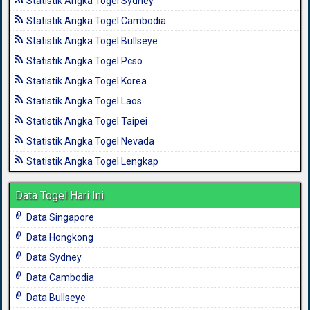
Statistik Angka Togel Sydney
Statistik Angka Togel Cambodia
Statistik Angka Togel Bullseye
Statistik Angka Togel Pcso
Statistik Angka Togel Korea
Statistik Angka Togel Laos
Statistik Angka Togel Taipei
Statistik Angka Togel Nevada
Statistik Angka Togel Lengkap
Data Togel Hari Ini
Data Singapore
Data Hongkong
Data Sydney
Data Cambodia
Data Bullseye