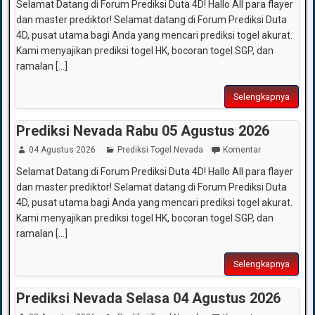
Selamat Datang di Forum Prediksi Duta 4D! Hallo All para flayer
dan master prediktor! Selamat datang di Forum Prediksi Duta
4D, pusat utama bagi Anda yang mencari prediksi togel akurat.
Kami menyajikan prediksi togel HK, bocoran togel SGP, dan
ramalan [...]
Selengkapnya
Prediksi Nevada Rabu 05 Agustus 2026
04 Agustus 2026
Prediksi Togel Nevada
Komentar
Selamat Datang di Forum Prediksi Duta 4D! Hallo All para flayer
dan master prediktor! Selamat datang di Forum Prediksi Duta
4D, pusat utama bagi Anda yang mencari prediksi togel akurat.
Kami menyajikan prediksi togel HK, bocoran togel SGP, dan
ramalan [...]
Selengkapnya
Prediksi Nevada Selasa 04 Agustus 2026