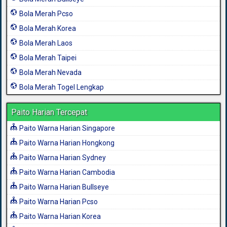
Bola Merah Pcso
Bola Merah Korea
Bola Merah Laos
Bola Merah Taipei
Bola Merah Nevada
Bola Merah Togel Lengkap
Paito Harian Tercepat
Paito Warna Harian Singapore
Paito Warna Harian Hongkong
Paito Warna Harian Sydney
Paito Warna Harian Cambodia
Paito Warna Harian Bullseye
Paito Warna Harian Pcso
Paito Warna Harian Korea