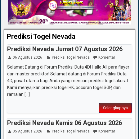
Prediksi Togel Nevada
Prediksi Nevada Jumat 07 Agustus 2026
06 Agustus 2026
Prediksi Togel Nevada
Komentar
Selamat Datang di Forum Prediksi Duta 4D! Hallo All para flayer
dan master prediktor! Selamat datang di Forum Prediksi Duta
4D, pusat utama bagi Anda yang mencari prediksi togel akurat.
Kami menyajikan prediksi togel HK, bocoran togel SGP, dan
ramalan [...]
Selengkapnya
Prediksi Nevada Kamis 06 Agustus 2026
05 Agustus 2026
Prediksi Togel Nevada
Komentar