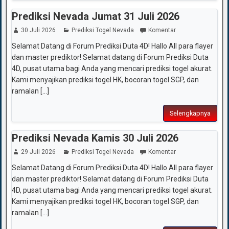
Prediksi Nevada Jumat 31 Juli 2026
30 Juli 2026
Prediksi Togel Nevada
Komentar
Selamat Datang di Forum Prediksi Duta 4D! Hallo All para flayer
dan master prediktor! Selamat datang di Forum Prediksi Duta
4D, pusat utama bagi Anda yang mencari prediksi togel akurat.
Kami menyajikan prediksi togel HK, bocoran togel SGP, dan
ramalan [...]
Selengkapnya
Prediksi Nevada Kamis 30 Juli 2026
29 Juli 2026
Prediksi Togel Nevada
Komentar
Selamat Datang di Forum Prediksi Duta 4D! Hallo All para flayer
dan master prediktor! Selamat datang di Forum Prediksi Duta
4D, pusat utama bagi Anda yang mencari prediksi togel akurat.
Kami menyajikan prediksi togel HK, bocoran togel SGP, dan
ramalan [...]