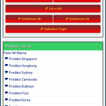
LN vs DN
Kombinasi 4D
Kolaborasi LN
Kalkulator Togel
Prediksi Hari Ini
Paito HK Warna
Prediksi Singapore
Prediksi Hongkong
Prediksi Sydney
Prediksi Cambodia
Prediksi Bullseye
Prediksi Pcso
Prediksi Korea