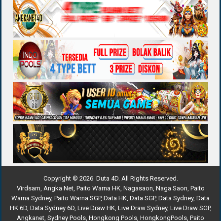
Copyright © 2026 Duta 4D. All Rights Reserved.
Virdsam
,
Angka Net
,
Paito Warna HK
,
Nagasaon
,
Naga Saon
,
Paito
Warna Sydney
,
Paito Warna SGP
,
Data HK
,
Data SGP
,
Data Sydney
,
Data
HK 6D
,
Data Sydney 6D
,
Live Draw HK
,
Live Draw Sydney
,
Live Draw SGP
,
Angkanet
,
Sydney Pools
,
Hongkong Pools
,
HongkongPools
,
Paito