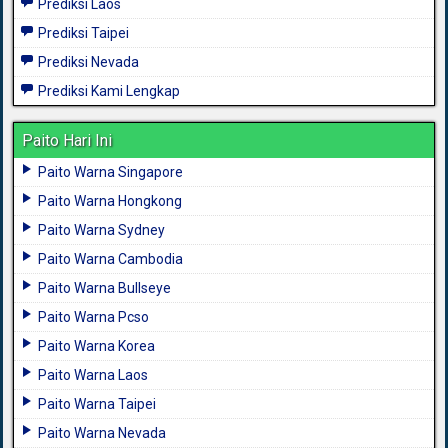
Prediksi Laos
Prediksi Taipei
Prediksi Nevada
Prediksi Kami Lengkap
Paito Hari Ini
Paito Warna Singapore
Paito Warna Hongkong
Paito Warna Sydney
Paito Warna Cambodia
Paito Warna Bullseye
Paito Warna Pcso
Paito Warna Korea
Paito Warna Laos
Paito Warna Taipei
Paito Warna Nevada