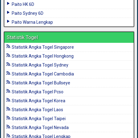
Paito HK 6D
Paito Sydney 6D
Paito Warna Lengkap
Statistik Togel
Statistik Angka Togel Singapore
Statistik Angka Togel Hongkong
Statistik Angka Togel Sydney
Statistik Angka Togel Cambodia
Statistik Angka Togel Bullseye
Statistik Angka Togel Pcso
Statistik Angka Togel Korea
Statistik Angka Togel Laos
Statistik Angka Togel Taipei
Statistik Angka Togel Nevada
Statistik Angka Togel Lengkap