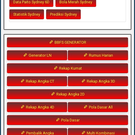
Data Paito Sydney 6D
Bola Merah Sydney
Statistik Sydney
Prediksi Sydney
BBFS GENERATOR
Generator LN
Rumus Harian
Rekap Kumat
Rekap Angka CT
Rekap Angka 3D
Rekap Angka 2D
Rekap Angka 4D
Pola Dasar All
Pola Dasar
Pembalik Angka
Multi Kombinasi