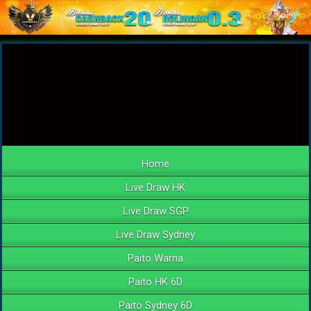
Home
Live Draw HK
Live Draw SGP
Live Draw Sydney
Paito Warna
Paito HK 6D
Paito Sydney 6D