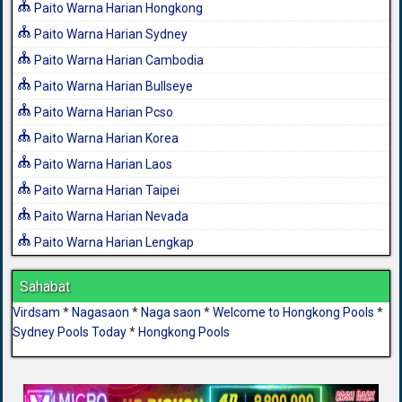
Paito Warna Harian Hongkong
Paito Warna Harian Sydney
Paito Warna Harian Cambodia
Paito Warna Harian Bullseye
Paito Warna Harian Pcso
Paito Warna Harian Korea
Paito Warna Harian Laos
Paito Warna Harian Taipei
Paito Warna Harian Nevada
Paito Warna Harian Lengkap
Sahabat
Virdsam
*
Nagasaon
*
Naga saon
*
Welcome to Hongkong Pools
*
Sydney Pools Today
*
Hongkong Pools