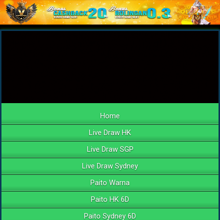
Home
Live Draw HK
Live Draw SGP
Live Draw Sydney
Paito Warna
Paito HK 6D
Paito Sydney 6D