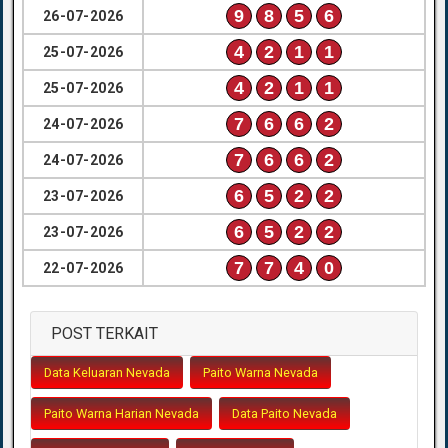
9
8
5
6
26-07-2026
4
2
1
1
25-07-2026
4
2
1
1
25-07-2026
7
6
6
2
24-07-2026
7
6
6
2
24-07-2026
6
5
2
2
23-07-2026
6
5
2
2
23-07-2026
7
7
4
0
22-07-2026
POST TERKAIT
Data Keluaran Nevada
Paito Warna Nevada
Paito Warna Harian Nevada
Data Paito Nevada