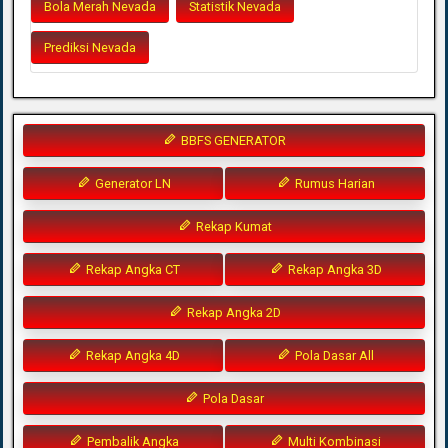
Bola Merah Nevada
Statistik Nevada
Prediksi Nevada
BBFS GENERATOR
Generator LN
Rumus Harian
Rekap Kumat
Rekap Angka CT
Rekap Angka 3D
Rekap Angka 2D
Rekap Angka 4D
Pola Dasar All
Pola Dasar
Pembalik Angka
Multi Kombinasi