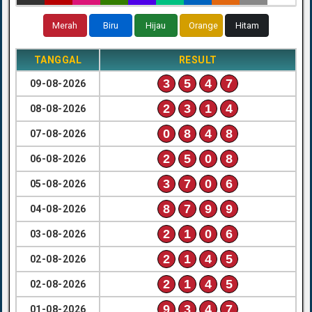
Merah
Biru
Hijau
Orange
Hitam
TANGGAL
RESULT
3
5
4
7
09-08-2026
2
3
1
4
08-08-2026
0
8
4
8
07-08-2026
2
5
0
8
06-08-2026
3
7
0
6
05-08-2026
8
7
9
9
04-08-2026
2
1
0
6
03-08-2026
2
1
4
5
02-08-2026
2
1
4
5
02-08-2026
9
3
4
7
01-08-2026